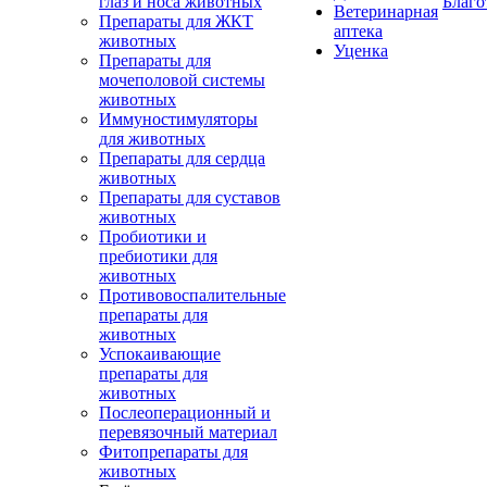
глаз и носа животных
Благо
Ветеринарная
Препараты для ЖКТ
аптека
животных
Уценка
Препараты для
мочеполовой системы
животных
Иммуностимуляторы
для животных
Препараты для сердца
животных
Препараты для суставов
животных
Пробиотики и
пребиотики для
животных
Противовоспалительные
препараты для
животных
Успокаивающие
препараты для
животных
Послеоперационный и
перевязочный материал
Фитопрепараты для
животных