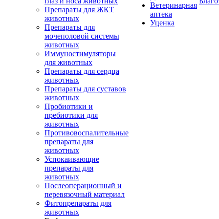
глаз и носа животных
Благо
Ветеринарная
Препараты для ЖКТ
аптека
животных
Уценка
Препараты для
мочеполовой системы
животных
Иммуностимуляторы
для животных
Препараты для сердца
животных
Препараты для суставов
животных
Пробиотики и
пребиотики для
животных
Противовоспалительные
препараты для
животных
Успокаивающие
препараты для
животных
Послеоперационный и
перевязочный материал
Фитопрепараты для
животных