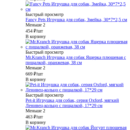
Быстрый просмотр
Fancy Pets Игрушка для собак, Змейка, 30*7*2,5 см
Меньше 2
454
₽
/шт
В корзину
Быстрый просмотр
Mr.Kranch Игрушка для собак Ящерка плюшевая с
пищалкой, оранжевая, 38 см
Меньше 2
669
₽
/шт
В корзину
Быстрый просмотр
Pet-it Игрушка для собак, серия Oxford, мягкий
Ленивец-кольцо с пищалкой, 17*29 см
Меньше 2
463
₽
/шт
В корзину