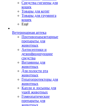
Средства гигиены для
кошек
Товары для котят
Товары для груминга
кошек
Ещё
Ветеринарная аптека
Противопаразитарные
препараты для
животных
Антисептики и
дезинфицирующие
средства
Витамины для
животных
Для полости рта
животных
Гепатопротекторы для
животных
Капли и лосьоны для
ушей животных
Гомеопатические
препараты для
животных