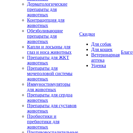
Дерматологические
препараты для
животных
Контрацепция для
животных
Обезболивающие
Скидки
препараты для
животных
Для собак
Капли и лосьоны для
Для кошек
глаз и носа животных
Благо
Ветеринарная
Препараты для ЖКТ
аптека
животных
Уценка
Препараты для
мочеполовой системы
животных
Иммуностимуляторы
для животных
Препараты для сердца
животных
Препараты для суставов
животных
Пробиотики и
пребиотики для
животных
Противовоспалительные