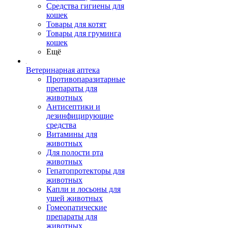
Средства гигиены для
кошек
Товары для котят
Товары для груминга
кошек
Ещё
Ветеринарная аптека
Противопаразитарные
препараты для
животных
Антисептики и
дезинфицирующие
средства
Витамины для
животных
Для полости рта
животных
Гепатопротекторы для
животных
Капли и лосьоны для
ушей животных
Гомеопатические
препараты для
животных