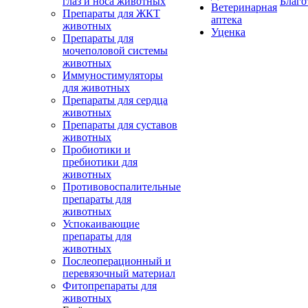
глаз и носа животных
Благо
Ветеринарная
Препараты для ЖКТ
аптека
животных
Уценка
Препараты для
мочеполовой системы
животных
Иммуностимуляторы
для животных
Препараты для сердца
животных
Препараты для суставов
животных
Пробиотики и
пребиотики для
животных
Противовоспалительные
препараты для
животных
Успокаивающие
препараты для
животных
Послеоперационный и
перевязочный материал
Фитопрепараты для
животных