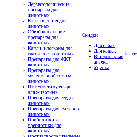
Дерматологические
препараты для
животных
Контрацепция для
животных
Обезболивающие
Скидки
препараты для
животных
Для собак
Капли и лосьоны для
Для кошек
глаз и носа животных
Благо
Ветеринарная
Препараты для ЖКТ
аптека
животных
Уценка
Препараты для
мочеполовой системы
животных
Иммуностимуляторы
для животных
Препараты для сердца
животных
Препараты для суставов
животных
Пробиотики и
пребиотики для
животных
Противовоспалительные