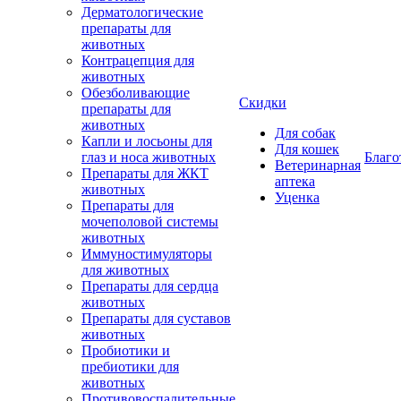
Дерматологические
препараты для
животных
Контрацепция для
животных
Обезболивающие
Скидки
препараты для
животных
Для собак
Капли и лосьоны для
Для кошек
глаз и носа животных
Благо
Ветеринарная
Препараты для ЖКТ
аптека
животных
Уценка
Препараты для
мочеполовой системы
животных
Иммуностимуляторы
для животных
Препараты для сердца
животных
Препараты для суставов
животных
Пробиотики и
пребиотики для
животных
Противовоспалительные