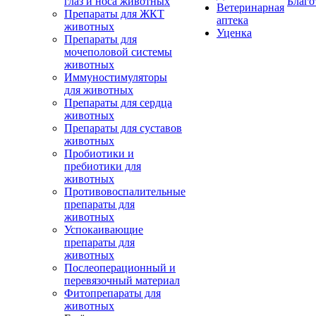
глаз и носа животных
Благо
Ветеринарная
Препараты для ЖКТ
аптека
животных
Уценка
Препараты для
мочеполовой системы
животных
Иммуностимуляторы
для животных
Препараты для сердца
животных
Препараты для суставов
животных
Пробиотики и
пребиотики для
животных
Противовоспалительные
препараты для
животных
Успокаивающие
препараты для
животных
Послеоперационный и
перевязочный материал
Фитопрепараты для
животных