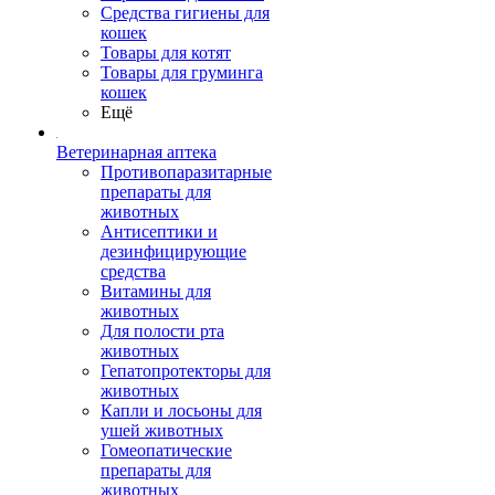
Средства гигиены для
кошек
Товары для котят
Товары для груминга
кошек
Ещё
Ветеринарная аптека
Противопаразитарные
препараты для
животных
Антисептики и
дезинфицирующие
средства
Витамины для
животных
Для полости рта
животных
Гепатопротекторы для
животных
Капли и лосьоны для
ушей животных
Гомеопатические
препараты для
животных