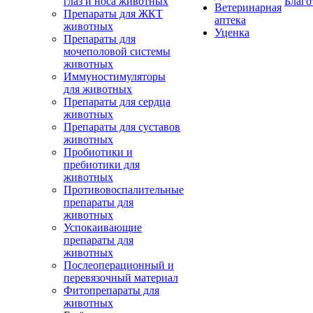
глаз и носа животных
Благо
Ветеринарная
Препараты для ЖКТ
аптека
животных
Уценка
Препараты для
мочеполовой системы
животных
Иммуностимуляторы
для животных
Препараты для сердца
животных
Препараты для суставов
животных
Пробиотики и
пребиотики для
животных
Противовоспалительные
препараты для
животных
Успокаивающие
препараты для
животных
Послеоперационный и
перевязочный материал
Фитопрепараты для
животных