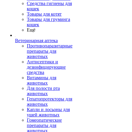
Средства гигиены для
кошек
Товары для котят
Товары для груминга
кошек
Ещё
Ветеринарная аптека
Противопаразитарные
препараты для
животных
Антисептики и
дезинфицирующие
средства
Витамины для
животных
Для полости рта
животных
Гепатопротекторы для
животных
Капли и лосьоны для
ушей животных
Гомеопатические
препараты для
животных