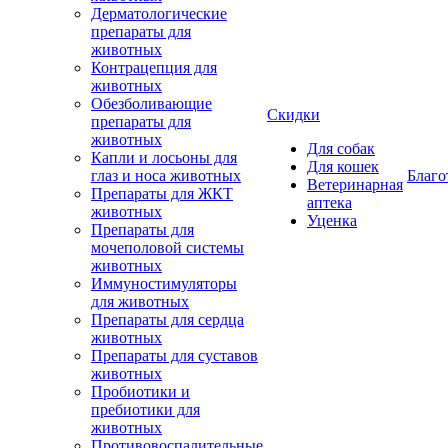
Дерматологические
препараты для
животных
Контрацепция для
животных
Обезболивающие
Скидки
препараты для
животных
Для собак
Капли и лосьоны для
Для кошек
глаз и носа животных
Благо
Ветеринарная
Препараты для ЖКТ
аптека
животных
Уценка
Препараты для
мочеполовой системы
животных
Иммуностимуляторы
для животных
Препараты для сердца
животных
Препараты для суставов
животных
Пробиотики и
пребиотики для
животных
Противовоспалительные