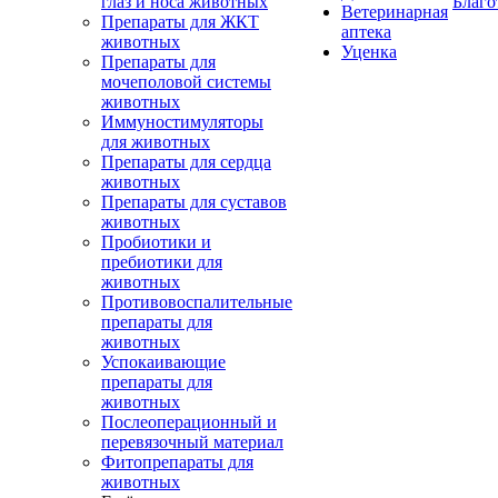
глаз и носа животных
Благо
Ветеринарная
Препараты для ЖКТ
аптека
животных
Уценка
Препараты для
мочеполовой системы
животных
Иммуностимуляторы
для животных
Препараты для сердца
животных
Препараты для суставов
животных
Пробиотики и
пребиотики для
животных
Противовоспалительные
препараты для
животных
Успокаивающие
препараты для
животных
Послеоперационный и
перевязочный материал
Фитопрепараты для
животных