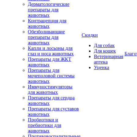
Дерматологические
препараты для
животных
Контрацепция для
животных
Обезболивающие
Скидки
препараты для
животных
Для собак
Капли и лосьоны для
Для кошек
глаз и носа животных
Благо
Ветеринарная
Препараты для ЖКТ
аптека
животных
Уценка
Препараты для
мочеполовой системы
животных
Иммуностимуляторы
для животных
Препараты для сердца
животных
Препараты для суставов
животных
Пробиотики и
пребиотики для
животных
Противовоспалительные