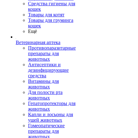
Средства гигиены для
кошек
Товары для котят
Товары для груминга
кошек
Ещё
Ветеринарная аптека
Противопаразитарные
препараты для
животных
Антисептики и
дезинфицирующие
средства
Витамины для
животных
Для полости рта
животных
Гепатопротекторы для
животных
Капли и лосьоны для
ушей животных
Гомеопатические
препараты для
животных