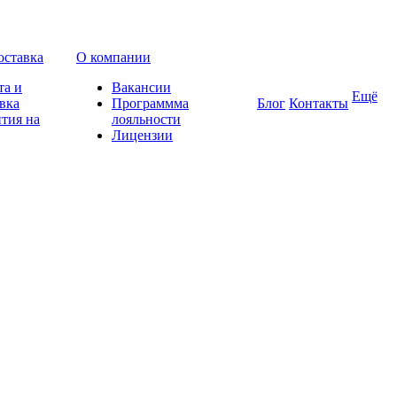
оставка
О компании
та и
Вакансии
Ещё
вка
Программма
Блог
Контакты
тия на
лояльности
Лицензии