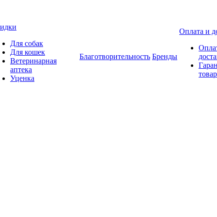
идки
Оплата и д
Для собак
Опла
Для кошек
Благотворительность
Бренды
доста
Ветеринарная
Гаран
аптека
товар
Уценка