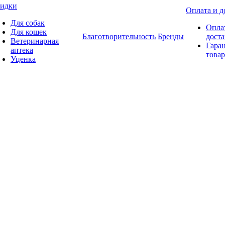
идки
Оплата и д
Для собак
Опла
Для кошек
Благотворительность
Бренды
доста
Ветеринарная
Гаран
аптека
товар
Уценка