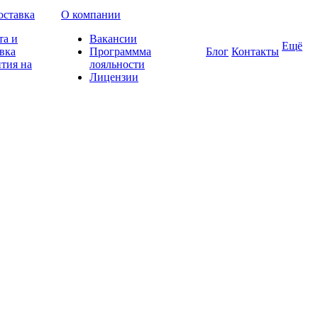
оставка
О компании
та и
Вакансии
Ещё
вка
Программма
Блог
Контакты
тия на
лояльности
Лицензии