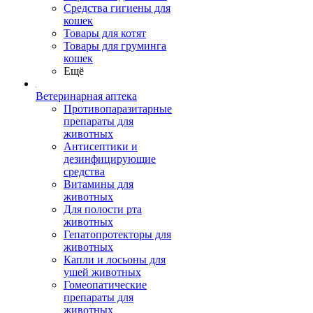
Средства гигиены для
кошек
Товары для котят
Товары для груминга
кошек
Ещё
Ветеринарная аптека
Противопаразитарные
препараты для
животных
Антисептики и
дезинфицирующие
средства
Витамины для
животных
Для полости рта
животных
Гепатопротекторы для
животных
Капли и лосьоны для
ушей животных
Гомеопатические
препараты для
животных