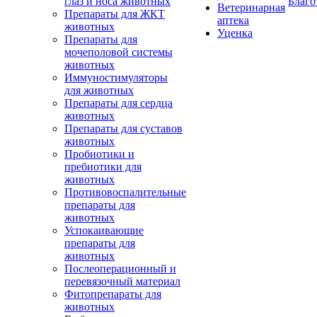
глаз и носа животных
Благо
Ветеринарная
Препараты для ЖКТ
аптека
животных
Уценка
Препараты для
мочеполовой системы
животных
Иммуностимуляторы
для животных
Препараты для сердца
животных
Препараты для суставов
животных
Пробиотики и
пребиотики для
животных
Противовоспалительные
препараты для
животных
Успокаивающие
препараты для
животных
Послеоперационный и
перевязочный материал
Фитопрепараты для
животных