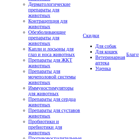
Дерматологические
препараты для
животных
Контрацепция для
животных
Обезболивающие
Скидки
препараты для
животных
Для собак
Капли и лосьоны для
Для кошек
глаз и носа животных
Благо
Ветеринарная
Препараты для ЖКТ
аптека
животных
Уценка
Препараты для
мочеполовой системы
животных
Иммуностимуляторы
для животных
Препараты для сердца
животных
Препараты для суставов
животных
Пробиотики и
пребиотики для
животных
Противовоспалительные