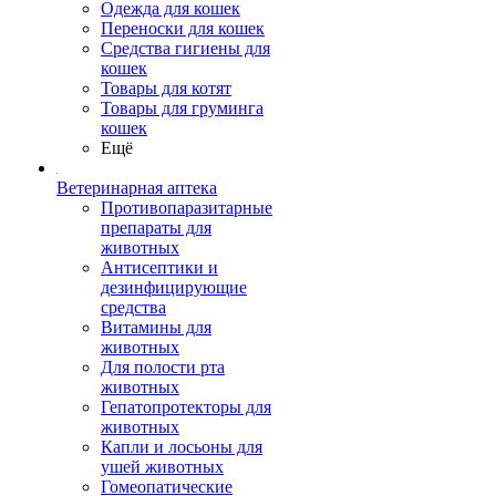
Одежда для кошек
Переноски для кошек
Средства гигиены для
кошек
Товары для котят
Товары для груминга
кошек
Ещё
Ветеринарная аптека
Противопаразитарные
препараты для
животных
Антисептики и
дезинфицирующие
средства
Витамины для
животных
Для полости рта
животных
Гепатопротекторы для
животных
Капли и лосьоны для
ушей животных
Гомеопатические