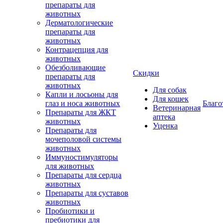
препараты для
животных
Дерматологические
препараты для
животных
Контрацепция для
животных
Обезболивающие
Скидки
препараты для
животных
Для собак
Капли и лосьоны для
Для кошек
глаз и носа животных
Благо
Ветеринарная
Препараты для ЖКТ
аптека
животных
Уценка
Препараты для
мочеполовой системы
животных
Иммуностимуляторы
для животных
Препараты для сердца
животных
Препараты для суставов
животных
Пробиотики и
пребиотики для