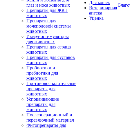
Для кошек
глаз и носа животных
Благо
Ветеринарная
Препараты для ЖКТ
аптека
животных
Уценка
Препараты для
мочеполовой системы
животных
Иммуностимуляторы
для животных
Препараты для сердца
животных
Препараты для суставов
животных
Пробиотики и
пребиотики для
животных
Противовоспалительные
препараты для
животных
Успокаивающие
препараты для
животных
Послеоперационный и
перевязочный материал
Фитопрепараты для