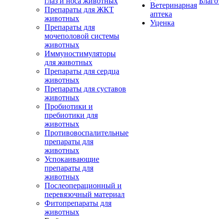
глаз и носа животных
Благо
Ветеринарная
Препараты для ЖКТ
аптека
животных
Уценка
Препараты для
мочеполовой системы
животных
Иммуностимуляторы
для животных
Препараты для сердца
животных
Препараты для суставов
животных
Пробиотики и
пребиотики для
животных
Противовоспалительные
препараты для
животных
Успокаивающие
препараты для
животных
Послеоперационный и
перевязочный материал
Фитопрепараты для
животных