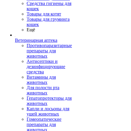
Средства гигиены для
кошек
Товары для котят
Товары для груминга
кошек
Ещё
Ветеринарная аптека
Противопаразитарные
препараты для
животных
Антисептики и
дезинфицирующие
средства
Витамины для
животных
Для полости рта
животных
Гепатопротекторы для
животных
Капли и лосьоны для
ушей животных
Гомеопатические
препараты для
животных