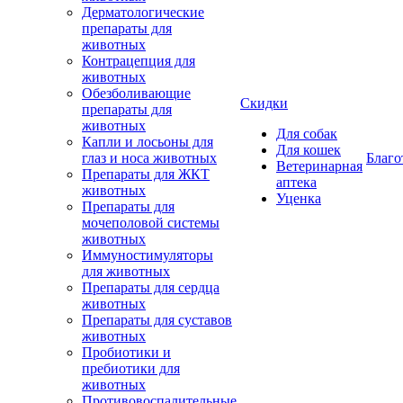
Дерматологические
препараты для
животных
Контрацепция для
животных
Обезболивающие
Скидки
препараты для
животных
Для собак
Капли и лосьоны для
Для кошек
глаз и носа животных
Благо
Ветеринарная
Препараты для ЖКТ
аптека
животных
Уценка
Препараты для
мочеполовой системы
животных
Иммуностимуляторы
для животных
Препараты для сердца
животных
Препараты для суставов
животных
Пробиотики и
пребиотики для
животных
Противовоспалительные