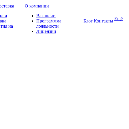
оставка
О компании
та и
Вакансии
Ещё
вка
Программма
Блог
Контакты
тия на
лояльности
Лицензии