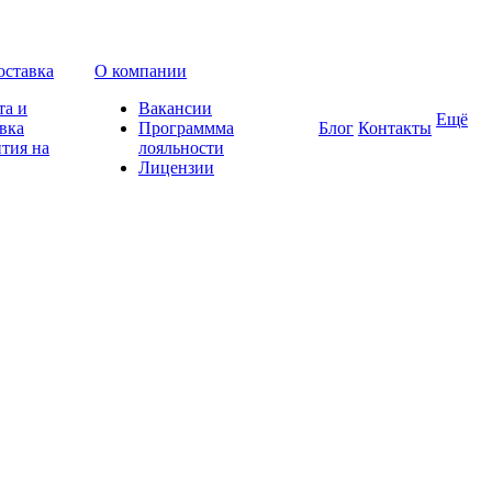
оставка
О компании
та и
Вакансии
Ещё
вка
Программма
Блог
Контакты
тия на
лояльности
Лицензии