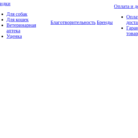
идки
Оплата и д
Для собак
Опла
Для кошек
Благотворительность
Бренды
доста
Ветеринарная
Гаран
аптека
товар
Уценка