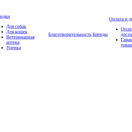
идки
Оплата и д
Для собак
Опла
Для кошек
Благотворительность
Бренды
доста
Ветеринарная
Гаран
аптека
товар
Уценка