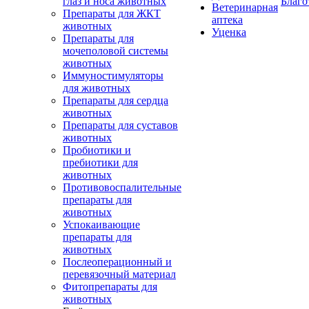
глаз и носа животных
Благо
Ветеринарная
Препараты для ЖКТ
аптека
животных
Уценка
Препараты для
мочеполовой системы
животных
Иммуностимуляторы
для животных
Препараты для сердца
животных
Препараты для суставов
животных
Пробиотики и
пребиотики для
животных
Противовоспалительные
препараты для
животных
Успокаивающие
препараты для
животных
Послеоперационный и
перевязочный материал
Фитопрепараты для
животных