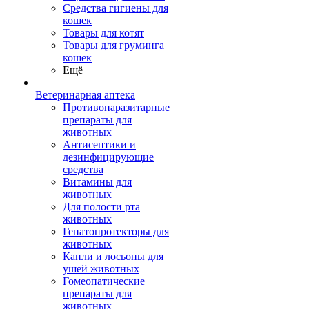
Средства гигиены для
кошек
Товары для котят
Товары для груминга
кошек
Ещё
Ветеринарная аптека
Противопаразитарные
препараты для
животных
Антисептики и
дезинфицирующие
средства
Витамины для
животных
Для полости рта
животных
Гепатопротекторы для
животных
Капли и лосьоны для
ушей животных
Гомеопатические
препараты для
животных