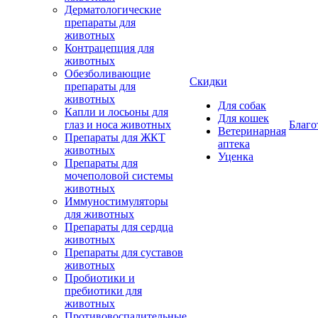
Дерматологические
препараты для
животных
Контрацепция для
животных
Обезболивающие
Скидки
препараты для
животных
Для собак
Капли и лосьоны для
Для кошек
глаз и носа животных
Благо
Ветеринарная
Препараты для ЖКТ
аптека
животных
Уценка
Препараты для
мочеполовой системы
животных
Иммуностимуляторы
для животных
Препараты для сердца
животных
Препараты для суставов
животных
Пробиотики и
пребиотики для
животных
Противовоспалительные