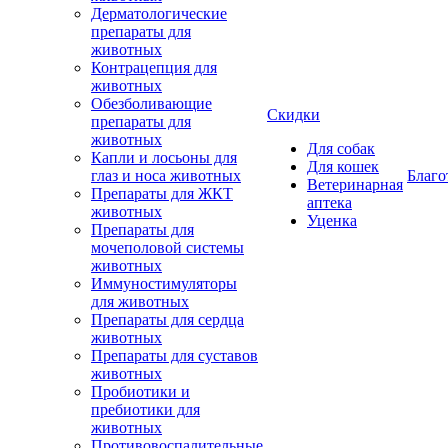
Дерматологические
препараты для
животных
Контрацепция для
животных
Обезболивающие
Скидки
препараты для
животных
Для собак
Капли и лосьоны для
Для кошек
глаз и носа животных
Благо
Ветеринарная
Препараты для ЖКТ
аптека
животных
Уценка
Препараты для
мочеполовой системы
животных
Иммуностимуляторы
для животных
Препараты для сердца
животных
Препараты для суставов
животных
Пробиотики и
пребиотики для
животных
Противовоспалительные