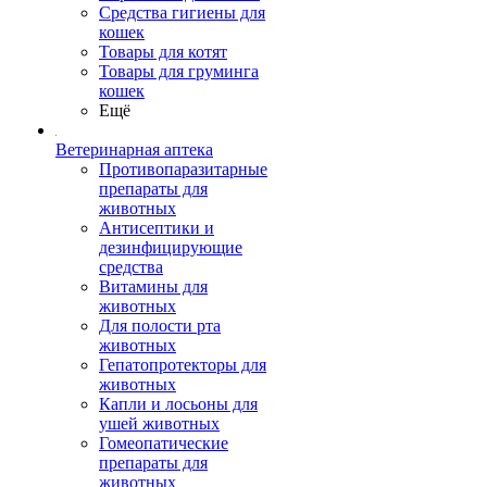
Средства гигиены для
кошек
Товары для котят
Товары для груминга
кошек
Ещё
Ветеринарная аптека
Противопаразитарные
препараты для
животных
Антисептики и
дезинфицирующие
средства
Витамины для
животных
Для полости рта
животных
Гепатопротекторы для
животных
Капли и лосьоны для
ушей животных
Гомеопатические
препараты для
животных