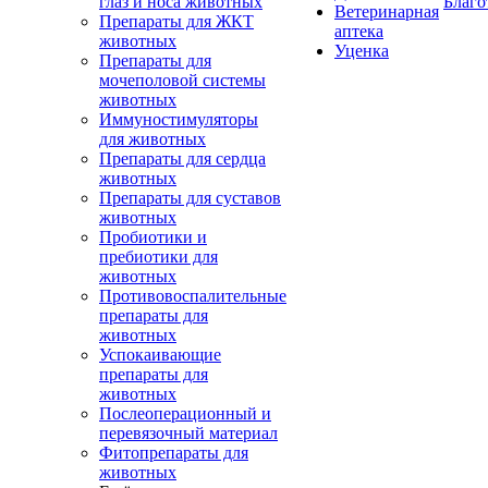
глаз и носа животных
Благо
Ветеринарная
Препараты для ЖКТ
аптека
животных
Уценка
Препараты для
мочеполовой системы
животных
Иммуностимуляторы
для животных
Препараты для сердца
животных
Препараты для суставов
животных
Пробиотики и
пребиотики для
животных
Противовоспалительные
препараты для
животных
Успокаивающие
препараты для
животных
Послеоперационный и
перевязочный материал
Фитопрепараты для
животных