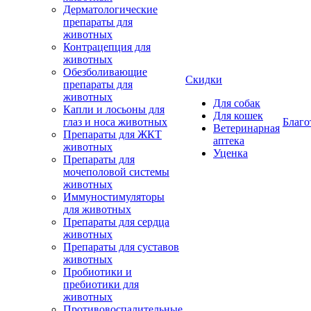
Дерматологические
препараты для
животных
Контрацепция для
животных
Обезболивающие
Скидки
препараты для
животных
Для собак
Капли и лосьоны для
Для кошек
глаз и носа животных
Благо
Ветеринарная
Препараты для ЖКТ
аптека
животных
Уценка
Препараты для
мочеполовой системы
животных
Иммуностимуляторы
для животных
Препараты для сердца
животных
Препараты для суставов
животных
Пробиотики и
пребиотики для
животных
Противовоспалительные