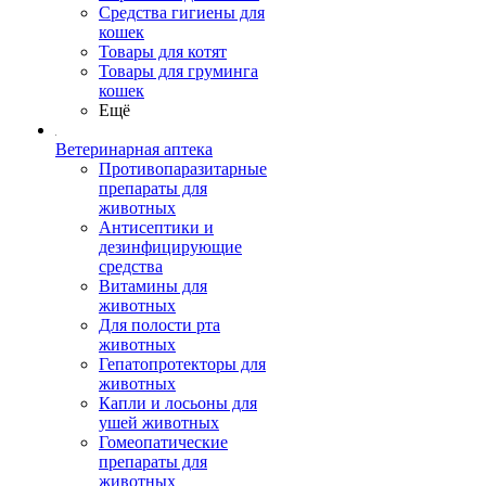
Средства гигиены для
кошек
Товары для котят
Товары для груминга
кошек
Ещё
Ветеринарная аптека
Противопаразитарные
препараты для
животных
Антисептики и
дезинфицирующие
средства
Витамины для
животных
Для полости рта
животных
Гепатопротекторы для
животных
Капли и лосьоны для
ушей животных
Гомеопатические
препараты для
животных