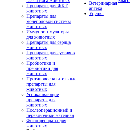
глаз и носа животных
Благо
Ветеринарная
Препараты для ЖКТ
аптека
животных
Уценка
Препараты для
мочеполовой системы
животных
Иммуностимуляторы
для животных
Препараты для сердца
животных
Препараты для суставов
животных
Пробиотики и
пребиотики для
животных
Противовоспалительные
препараты для
животных
Успокаивающие
препараты для
животных
Послеоперационный и
перевязочный материал
Фитопрепараты для
животных