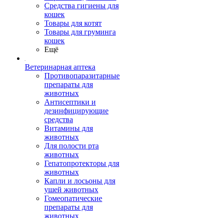
Средства гигиены для
кошек
Товары для котят
Товары для груминга
кошек
Ещё
Ветеринарная аптека
Противопаразитарные
препараты для
животных
Антисептики и
дезинфицирующие
средства
Витамины для
животных
Для полости рта
животных
Гепатопротекторы для
животных
Капли и лосьоны для
ушей животных
Гомеопатические
препараты для
животных