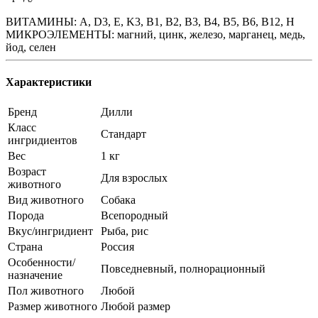
ВИТАМИНЫ: A, D3, E, K3, B1, B2, B3, B4, B5, B6, B12, H
МИКРОЭЛЕМЕНТЫ: магний, цинк, железо, марганец, медь,
йод, селен
Характеристики
Бренд
Дилли
Класс
Стандарт
ингридиентов
Вес
1 кг
Возраст
Для взрослых
животного
Вид животного
Собака
Порода
Всепородный
Вкус/ингридиент
Рыба, рис
Страна
Россия
Особенности/
Повседневный, полнорационный
назначение
Пол животного
Любой
Размер животного
Любой размер