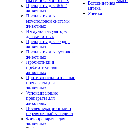
глаз и носа животных
Благо
Ветеринарная
Препараты для ЖКТ
аптека
животных
Уценка
Препараты для
мочеполовой системы
животных
Иммуностимуляторы
для животных
Препараты для сердца
животных
Препараты для суставов
животных
Пробиотики и
пребиотики для
животных
Противовоспалительные
препараты для
животных
Успокаивающие
препараты для
животных
Послеоперационный и
перевязочный материал
Фитопрепараты для
животных