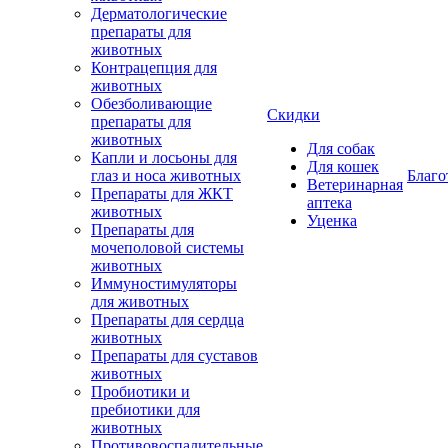
Дерматологические
препараты для
животных
Контрацепция для
животных
Обезболивающие
Скидки
препараты для
животных
Для собак
Капли и лосьоны для
Для кошек
глаз и носа животных
Благо
Ветеринарная
Препараты для ЖКТ
аптека
животных
Уценка
Препараты для
мочеполовой системы
животных
Иммуностимуляторы
для животных
Препараты для сердца
животных
Препараты для суставов
животных
Пробиотики и
пребиотики для
животных
Противовоспалительные