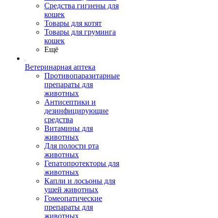
Средства гигиены для
кошек
Товары для котят
Товары для груминга
кошек
Ещё
Ветеринарная аптека
Противопаразитарные
препараты для
животных
Антисептики и
дезинфицирующие
средства
Витамины для
животных
Для полости рта
животных
Гепатопротекторы для
животных
Капли и лосьоны для
ушей животных
Гомеопатические
препараты для
животных