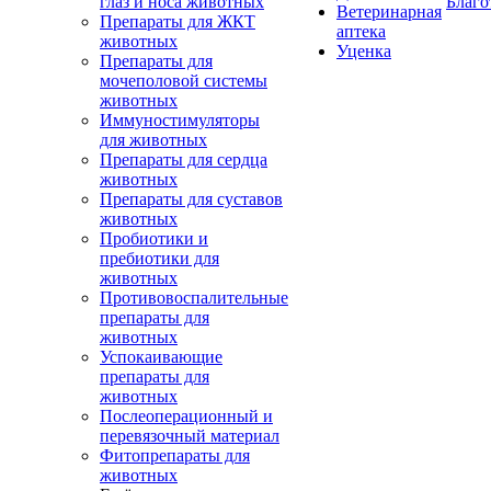
глаз и носа животных
Благо
Ветеринарная
Препараты для ЖКТ
аптека
животных
Уценка
Препараты для
мочеполовой системы
животных
Иммуностимуляторы
для животных
Препараты для сердца
животных
Препараты для суставов
животных
Пробиотики и
пребиотики для
животных
Противовоспалительные
препараты для
животных
Успокаивающие
препараты для
животных
Послеоперационный и
перевязочный материал
Фитопрепараты для
животных