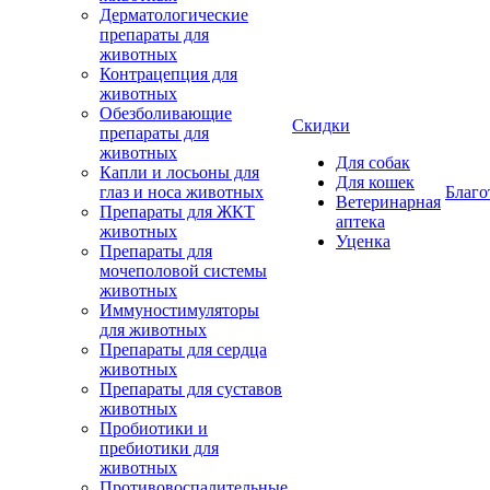
Дерматологические
препараты для
животных
Контрацепция для
животных
Обезболивающие
Скидки
препараты для
животных
Для собак
Капли и лосьоны для
Для кошек
глаз и носа животных
Благо
Ветеринарная
Препараты для ЖКТ
аптека
животных
Уценка
Препараты для
мочеполовой системы
животных
Иммуностимуляторы
для животных
Препараты для сердца
животных
Препараты для суставов
животных
Пробиотики и
пребиотики для
животных
Противовоспалительные