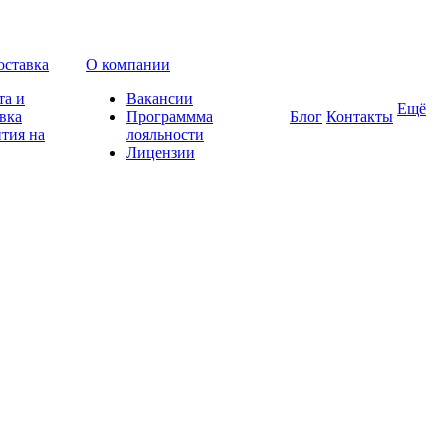
оставка
О компании
та и
Вакансии
Ещё
вка
Программма
Блог
Контакты
тия на
лояльности
Лицензии