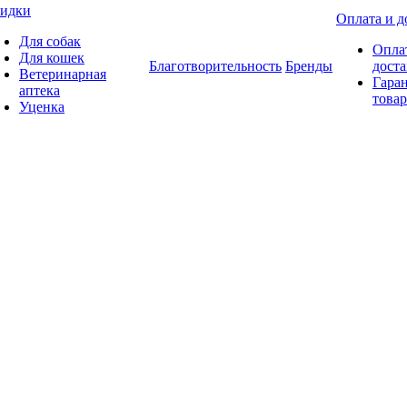
идки
Оплата и д
Для собак
Опла
Для кошек
Благотворительность
Бренды
доста
Ветеринарная
Гаран
аптека
товар
Уценка