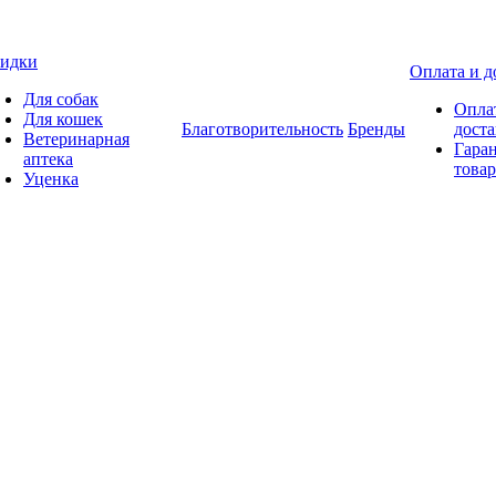
идки
Оплата и д
Для собак
Опла
Для кошек
Благотворительность
Бренды
доста
Ветеринарная
Гаран
аптека
товар
Уценка