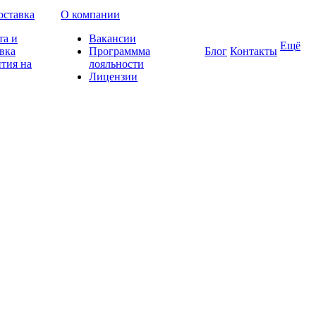
оставка
О компании
та и
Вакансии
Ещё
вка
Программма
Блог
Контакты
тия на
лояльности
Лицензии