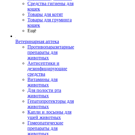
Средства гигиены для
кошек
Товары для котят
Товары для груминга
кошек
Ещё
Ветеринарная аптека
Противопаразитарные
препараты для
животных
Антисептики и
дезинфицирующие
средства
Витамины для
животных
Для полости рта
животных
Гепатопротекторы для
животных
Капли и лосьоны для
ушей животных
Гомеопатические
препараты для
животных