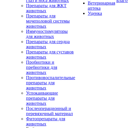
глаз и носа животных
Благо
Ветеринарная
Препараты для ЖКТ
аптека
животных
Уценка
Препараты для
мочеполовой системы
животных
Иммуностимуляторы
для животных
Препараты для сердца
животных
Препараты для суставов
животных
Пробиотики и
пребиотики для
животных
Противовоспалительные
препараты для
животных
Успокаивающие
препараты для
животных
Послеоперационный и
перевязочный материал
Фитопрепараты для
животных