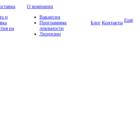
оставка
О компании
та и
Вакансии
Ещё
вка
Программма
Блог
Контакты
тия на
лояльности
Лицензии