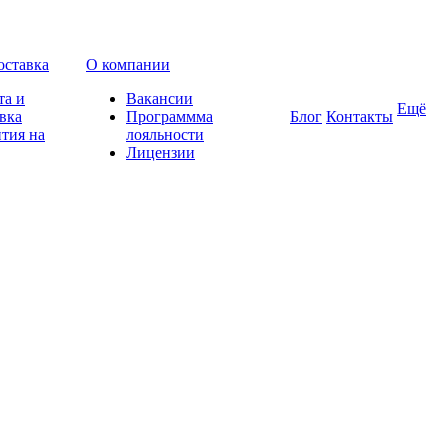
оставка
О компании
та и
Вакансии
Ещё
вка
Программма
Блог
Контакты
тия на
лояльности
Лицензии