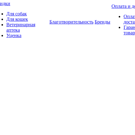
идки
Оплата и д
Для собак
Опла
Для кошек
Благотворительность
Бренды
доста
Ветеринарная
Гаран
аптека
товар
Уценка