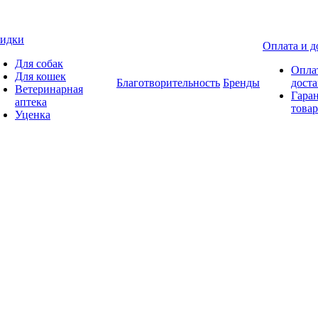
идки
Оплата и д
Для собак
Опла
Для кошек
Благотворительность
Бренды
доста
Ветеринарная
Гаран
аптека
товар
Уценка