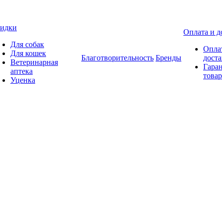
идки
Оплата и д
Для собак
Опла
Для кошек
Благотворительность
Бренды
доста
Ветеринарная
Гаран
аптека
товар
Уценка