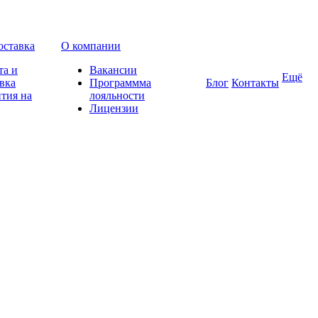
оставка
О компании
та и
Вакансии
Ещё
вка
Программма
Блог
Контакты
тия на
лояльности
Лицензии