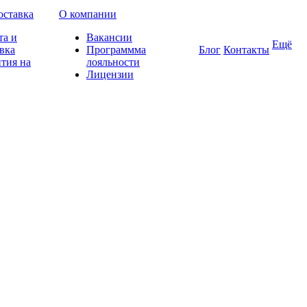
оставка
О компании
та и
Вакансии
Ещё
вка
Программма
Блог
Контакты
тия на
лояльности
Лицензии