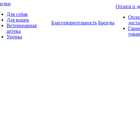
идки
Оплата и д
Для собак
Опла
Для кошек
Благотворительность
Бренды
доста
Ветеринарная
Гаран
аптека
товар
Уценка