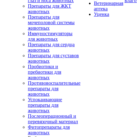
глаз и носа животных
Благо
Ветеринарная
Препараты для ЖКТ
аптека
животных
Уценка
Препараты для
мочеполовой системы
животных
Иммуностимуляторы
для животных
Препараты для сердца
животных
Препараты для суставов
животных
Пробиотики и
пребиотики для
животных
Противовоспалительные
препараты для
животных
Успокаивающие
препараты для
животных
Послеоперационный и
перевязочный материал
Фитопрепараты для
животных