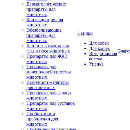
Дерматологические
препараты для
животных
Контрацепция для
животных
Обезболивающие
Скидки
препараты для
животных
Для собак
Капли и лосьоны для
Для кошек
глаз и носа животных
Благо
Ветеринарная
Препараты для ЖКТ
аптека
животных
Уценка
Препараты для
мочеполовой системы
животных
Иммуностимуляторы
для животных
Препараты для сердца
животных
Препараты для суставов
животных
Пробиотики и
пребиотики для
животных
Противовоспалительные