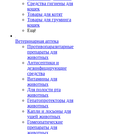
Средства гигиены для
кошек
Товары для котят
Товары для груминга
кошек
Ещё
Ветеринарная аптека
Противопаразитарные
препараты для
животных
Антисептики и
дезинфицирующие
средства
Витамины для
животных
Для полости рта
животных
Гепатопротекторы для
животных
Капли и лосьоны для
ушей животных
Гомеопатические
препараты для
животных