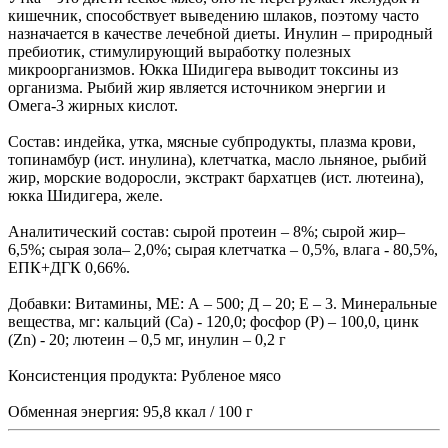
кишечник, способствует выведению шлаков, поэтому часто
назначается в качестве лечебной диеты. Инулин – природный
пребиотик, стимулирующий выработку полезных
микроорганизмов. Юкка Шидигера выводит токсины из
организма. Рыбий жир является источником энергии и
Омега-3 жирных кислот.
Состав: индейка, утка, мясные субпродукты, плазма крови,
топинамбур (ист. инулина), клетчатка, масло льняное, рыбий
жир, морские водоросли, экстракт бархатцев (ист. лютеина),
юкка Шидигера, желе.
Аналитический состав: сырой протеин – 8%; сырой жир–
6,5%; сырая зола– 2,0%; сырая клетчатка – 0,5%, влага - 80,5%,
ЕПК+ДГК 0,66%.
Добавки: Витамины, МЕ: А – 500; Д – 20; Е – 3. Минеральные
вещества, мг: кальций (Са) - 120,0; фосфор (Р) – 100,0, цинк
(Zn) - 20; лютеин – 0,5 мг, инулин – 0,2 г
Консистенция продукта: Рубленое мясо
Обменная энергия: 95,8 ккал / 100 г