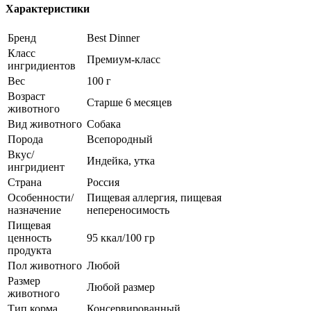
Характеристики
Бренд
Best Dinner
Класс
Премиум-класс
ингридиентов
Вес
100 г
Возраст
Старше 6 месяцев
животного
Вид животного
Собака
Порода
Всепородный
Вкус/
Индейка, утка
ингридиент
Страна
Россия
Особенности/
Пищевая аллергия, пищевая
назначение
непереносимость
Пищевая
ценность
95 ккал/100 гр
продукта
Пол животного
Любой
Размер
Любой размер
животного
Тип корма
Консервированный