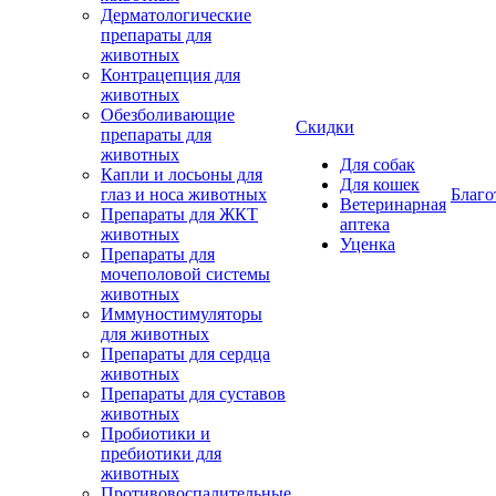
Дерматологические
препараты для
животных
Контрацепция для
животных
Обезболивающие
Скидки
препараты для
животных
Для собак
Капли и лосьоны для
Для кошек
глаз и носа животных
Благо
Ветеринарная
Препараты для ЖКТ
аптека
животных
Уценка
Препараты для
мочеполовой системы
животных
Иммуностимуляторы
для животных
Препараты для сердца
животных
Препараты для суставов
животных
Пробиотики и
пребиотики для
животных
Противовоспалительные