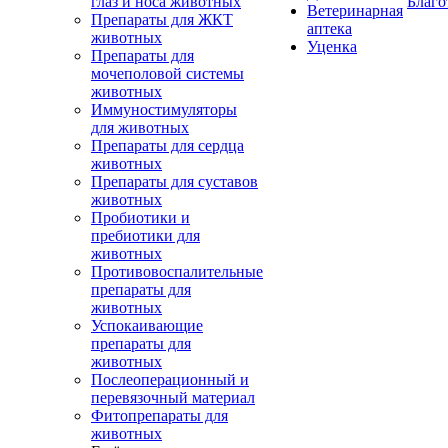
глаз и носа животных
Благо
Ветеринарная
Препараты для ЖКТ
аптека
животных
Уценка
Препараты для
мочеполовой системы
животных
Иммуностимуляторы
для животных
Препараты для сердца
животных
Препараты для суставов
животных
Пробиотики и
пребиотики для
животных
Противовоспалительные
препараты для
животных
Успокаивающие
препараты для
животных
Послеоперационный и
перевязочный материал
Фитопрепараты для
животных