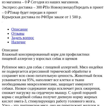
из магазина – 0 ₽
Сегодня из наших магазинов.
Экспресс-доставка – 300 ₽
По Новокузнецку
Передать в приют
– 0 ₽
Товар будет передан в приют
Курьерская доставка по РФ
При заказе от 1 500 р.
Описание
Отзывы
Задать вопрос
Наличие
Описание
Влажный консервированный корм для профилактики
пищевой аллергии у взрослых собак и щенков
Рубленое мясо для собак с пищевой аллергией. Мясо индейки
не подвергается агрессивной термической обработке и
сохраняет всю свою питательную ценность. Животный белок
усваивается на 95%, наполняет все клетки и ткани
необходимыми микроэлементами, защищает иммунитет
собаки. Низкое содержание жира исключает риск ожирения,
снижает нагрузку на сердечную мышцу. С одной порцией
корма с индейкой собака получит дневную норму жирных
кислот омега-3, стимулирующих работу головного мозга.
Утка – это диетическое мясо, оно не перегружает желудок и