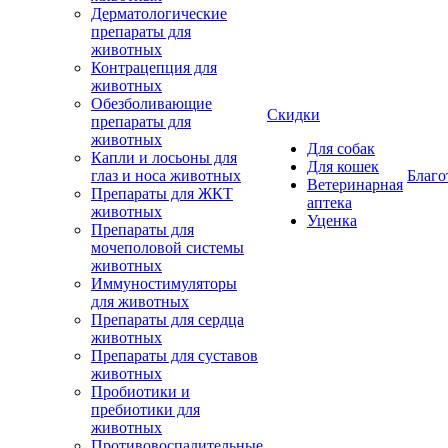
Дерматологические
препараты для
животных
Контрацепция для
животных
Обезболивающие
Скидки
препараты для
животных
Для собак
Капли и лосьоны для
Для кошек
глаз и носа животных
Благо
Ветеринарная
Препараты для ЖКТ
аптека
животных
Уценка
Препараты для
мочеполовой системы
животных
Иммуностимуляторы
для животных
Препараты для сердца
животных
Препараты для суставов
животных
Пробиотики и
пребиотики для
животных
Противовоспалительные