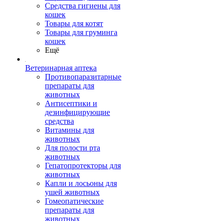
Средства гигиены для
кошек
Товары для котят
Товары для груминга
кошек
Ещё
Ветеринарная аптека
Противопаразитарные
препараты для
животных
Антисептики и
дезинфицирующие
средства
Витамины для
животных
Для полости рта
животных
Гепатопротекторы для
животных
Капли и лосьоны для
ушей животных
Гомеопатические
препараты для
животных