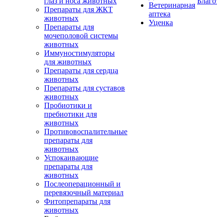
глаз и носа животных
Благо
Ветеринарная
Препараты для ЖКТ
аптека
животных
Уценка
Препараты для
мочеполовой системы
животных
Иммуностимуляторы
для животных
Препараты для сердца
животных
Препараты для суставов
животных
Пробиотики и
пребиотики для
животных
Противовоспалительные
препараты для
животных
Успокаивающие
препараты для
животных
Послеоперационный и
перевязочный материал
Фитопрепараты для
животных