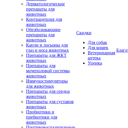
Дерматологические
препараты для
животных
Контрацепция для
животных
Обезболивающие
Скидки
препараты для
животных
Для собак
Капли и лосьоны для
Для кошек
глаз и носа животных
Благо
Ветеринарная
Препараты для ЖКТ
аптека
животных
Уценка
Препараты для
мочеполовой системы
животных
Иммуностимуляторы
для животных
Препараты для сердца
животных
Препараты для суставов
животных
Пробиотики и
пребиотики для
животных
Противовоспалительные