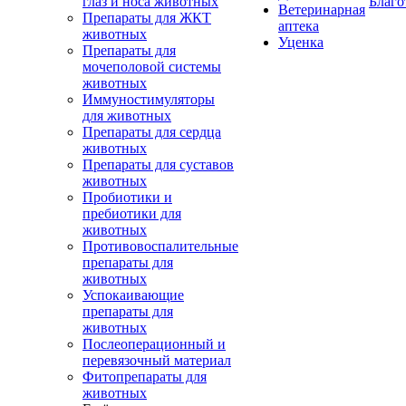
глаз и носа животных
Благо
Ветеринарная
Препараты для ЖКТ
аптека
животных
Уценка
Препараты для
мочеполовой системы
животных
Иммуностимуляторы
для животных
Препараты для сердца
животных
Препараты для суставов
животных
Пробиотики и
пребиотики для
животных
Противовоспалительные
препараты для
животных
Успокаивающие
препараты для
животных
Послеоперационный и
перевязочный материал
Фитопрепараты для
животных