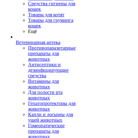
Средства гигиены для
кошек
Товары для котят
Товары для груминга
кошек
Ещё
Ветеринарная аптека
Противопаразитарные
препараты для
животных
Антисептики и
дезинфицирующие
средства
Витамины для
животных
Для полости рта
животных
Гепатопротекторы для
животных
Капли и лосьоны для
ушей животных
Гомеопатические
препараты для
животных