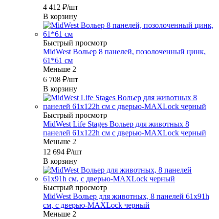
4 412
₽
/шт
В корзину
Быстрый просмотр
MidWest Вольер 8 панелей, позолоченный цинк,
61*61 см
Меньше 2
6 708
₽
/шт
В корзину
Быстрый просмотр
MidWest Life Stages Вольер для животных 8
панелей 61х122h см с дверью-MAXLock черный
Меньше 2
12 694
₽
/шт
В корзину
Быстрый просмотр
MidWest Вольер для животных, 8 панелей 61х91h
см, с дверью-MAXLock черный
Меньше 2