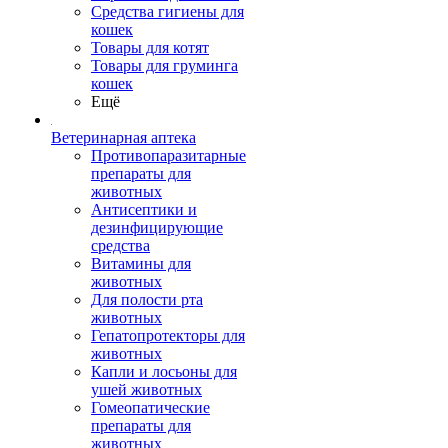
Средства гигиены для
кошек
Товары для котят
Товары для груминга
кошек
Ещё
Ветеринарная аптека
Противопаразитарные
препараты для
животных
Антисептики и
дезинфицирующие
средства
Витамины для
животных
Для полости рта
животных
Гепатопротекторы для
животных
Капли и лосьоны для
ушей животных
Гомеопатические
препараты для
животных