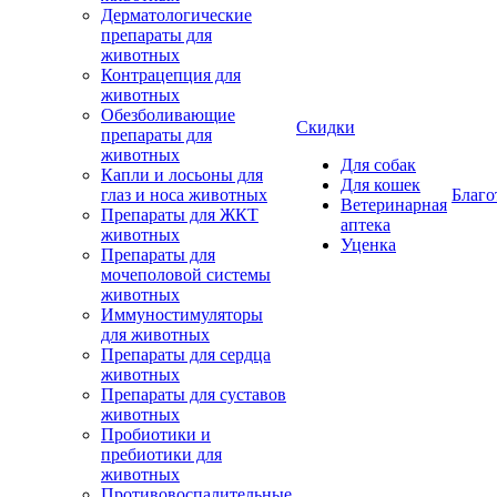
Дерматологические
препараты для
животных
Контрацепция для
животных
Обезболивающие
Скидки
препараты для
животных
Для собак
Капли и лосьоны для
Для кошек
глаз и носа животных
Благо
Ветеринарная
Препараты для ЖКТ
аптека
животных
Уценка
Препараты для
мочеполовой системы
животных
Иммуностимуляторы
для животных
Препараты для сердца
животных
Препараты для суставов
животных
Пробиотики и
пребиотики для
животных
Противовоспалительные