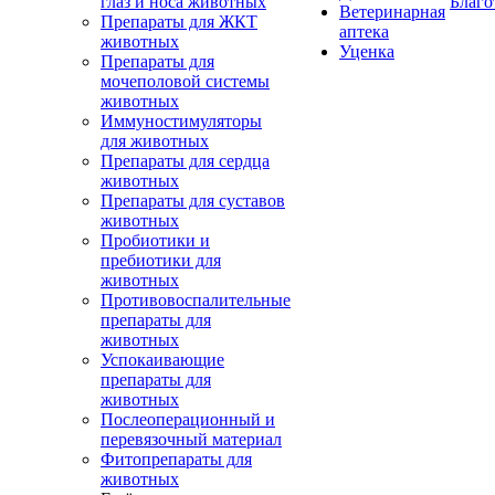
глаз и носа животных
Благо
Ветеринарная
Препараты для ЖКТ
аптека
животных
Уценка
Препараты для
мочеполовой системы
животных
Иммуностимуляторы
для животных
Препараты для сердца
животных
Препараты для суставов
животных
Пробиотики и
пребиотики для
животных
Противовоспалительные
препараты для
животных
Успокаивающие
препараты для
животных
Послеоперационный и
перевязочный материал
Фитопрепараты для
животных