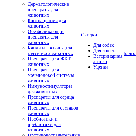
Дерматологические
препараты для
животных
Контрацепция для
животных
Обезболивающие
Скидки
препараты для
животных
Для собак
Капли и лосьоны для
Для кошек
глаз и носа животных
Благо
Ветеринарная
Препараты для ЖКТ
аптека
животных
Уценка
Препараты для
мочеполовой системы
животных
Иммуностимуляторы
для животных
Препараты для сердца
животных
Препараты для суставов
животных
Пробиотики и
пребиотики для
животных
Противовоспалительные