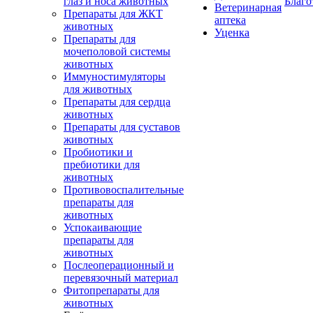
глаз и носа животных
Благо
Ветеринарная
Препараты для ЖКТ
аптека
животных
Уценка
Препараты для
мочеполовой системы
животных
Иммуностимуляторы
для животных
Препараты для сердца
животных
Препараты для суставов
животных
Пробиотики и
пребиотики для
животных
Противовоспалительные
препараты для
животных
Успокаивающие
препараты для
животных
Послеоперационный и
перевязочный материал
Фитопрепараты для
животных