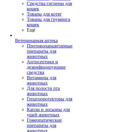
Средства гигиены для
кошек
Товары для котят
Товары для груминга
кошек
Ещё
Ветеринарная аптека
Противопаразитарные
препараты для
животных
Антисептики и
дезинфицирующие
средства
Витамины для
животных
Для полости рта
животных
Гепатопротекторы для
животных
Капли и лосьоны для
ушей животных
Гомеопатические
препараты для
животных