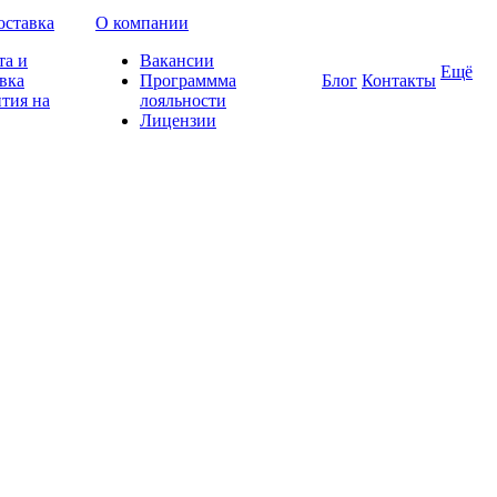
оставка
О компании
та и
Вакансии
Ещё
вка
Программма
Блог
Контакты
тия на
лояльности
Лицензии