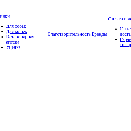
идки
Оплата и д
Для собак
Опла
Для кошек
Благотворительность
Бренды
доста
Ветеринарная
Гаран
аптека
товар
Уценка