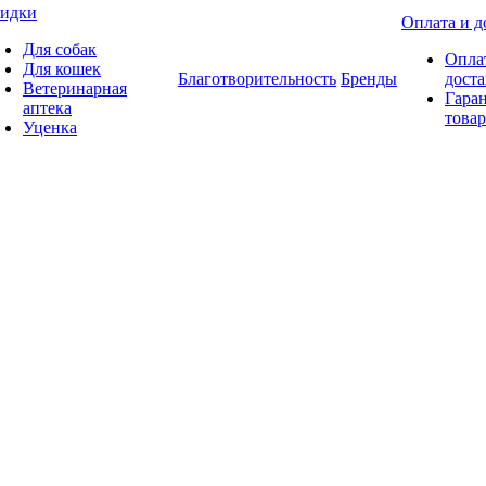
идки
Оплата и д
Для собак
Опла
Для кошек
Благотворительность
Бренды
доста
Ветеринарная
Гаран
аптека
товар
Уценка