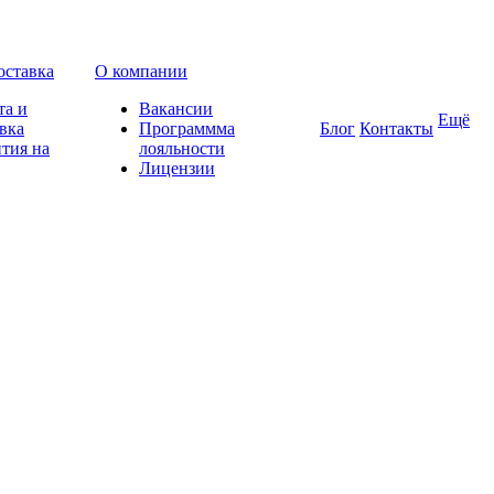
оставка
О компании
та и
Вакансии
Ещё
вка
Программма
Блог
Контакты
тия на
лояльности
Лицензии