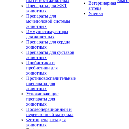
глаз и носа животных
Благо
Ветеринарная
Препараты для ЖКТ
аптека
животных
Уценка
Препараты для
мочеполовой системы
животных
Иммуностимуляторы
для животных
Препараты для сердца
животных
Препараты для суставов
животных
Пробиотики и
пребиотики для
животных
Противовоспалительные
препараты для
животных
Успокаивающие
препараты для
животных
Послеоперационный и
перевязочный материал
Фитопрепараты для
животных