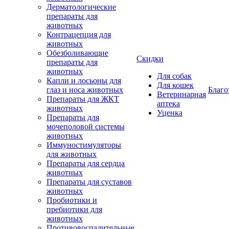
Дерматологические
препараты для
животных
Контрацепция для
животных
Обезболивающие
Скидки
препараты для
животных
Для собак
Капли и лосьоны для
Для кошек
глаз и носа животных
Благо
Ветеринарная
Препараты для ЖКТ
аптека
животных
Уценка
Препараты для
мочеполовой системы
животных
Иммуностимуляторы
для животных
Препараты для сердца
животных
Препараты для суставов
животных
Пробиотики и
пребиотики для
животных
Противовоспалительные