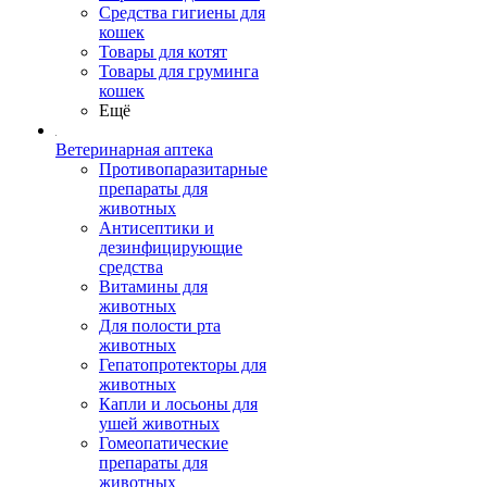
Средства гигиены для
кошек
Товары для котят
Товары для груминга
кошек
Ещё
Ветеринарная аптека
Противопаразитарные
препараты для
животных
Антисептики и
дезинфицирующие
средства
Витамины для
животных
Для полости рта
животных
Гепатопротекторы для
животных
Капли и лосьоны для
ушей животных
Гомеопатические
препараты для
животных