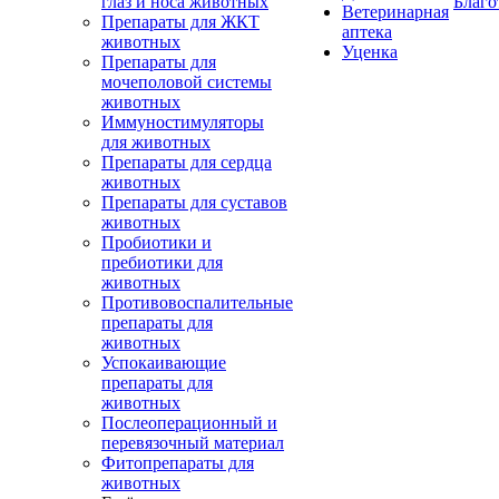
глаз и носа животных
Благо
Ветеринарная
Препараты для ЖКТ
аптека
животных
Уценка
Препараты для
мочеполовой системы
животных
Иммуностимуляторы
для животных
Препараты для сердца
животных
Препараты для суставов
животных
Пробиотики и
пребиотики для
животных
Противовоспалительные
препараты для
животных
Успокаивающие
препараты для
животных
Послеоперационный и
перевязочный материал
Фитопрепараты для
животных