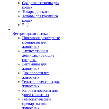
Средства гигиены для
кошек
Товары для котят
Товары для груминга
кошек
Ещё
Ветеринарная аптека
Противопаразитарные
препараты для
животных
Антисептики и
дезинфицирующие
средства
Витамины для
животных
Для полости рта
животных
Гепатопротекторы для
животных
Капли и лосьоны для
ушей животных
Гомеопатические
препараты для
животных