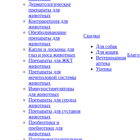
Дерматологические
препараты для
животных
Контрацепция для
животных
Обезболивающие
Скидки
препараты для
животных
Для собак
Капли и лосьоны для
Для кошек
глаз и носа животных
Благо
Ветеринарная
Препараты для ЖКТ
аптека
животных
Уценка
Препараты для
мочеполовой системы
животных
Иммуностимуляторы
для животных
Препараты для сердца
животных
Препараты для суставов
животных
Пробиотики и
пребиотики для
животных
Противовоспалительные