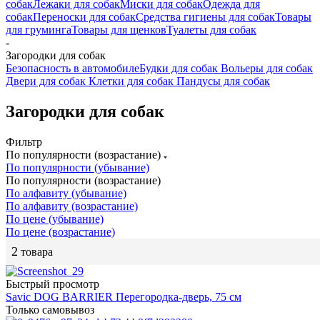
собак
Лежаки для собак
Миски для собак
Одежда для
собак
Переноски для собак
Средства гигиены для собак
Товары
для груминга
Товары для щенков
Туалеты для собак
-
Загородки для собак
Безопасность в автомобиле
Будки для собак
Вольеры для собак
Двери для собак
Клетки для собак
Пандусы для собак
Загородки для собак
Фильтр
По популярности (возрастание)
По популярности (убывание)
По популярности (возрастание)
По алфавиту (убывание)
По алфавиту (возрастание)
По цене (убывание)
По цене (возрастание)
2
товара
Быстрый просмотр
Savic DOG BARRIER Перегородка-дверь, 75 см
Только самовывоз