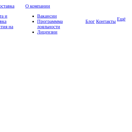
оставка
О компании
та и
Вакансии
Ещё
вка
Программма
Блог
Контакты
тия на
лояльности
Лицензии