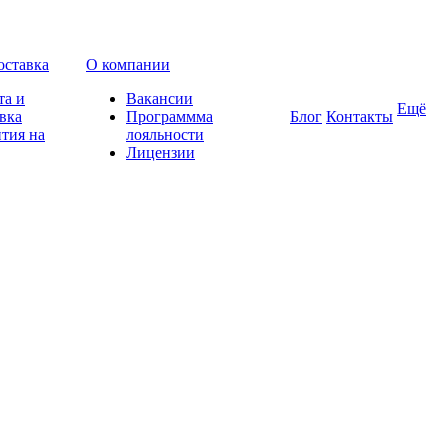
оставка
О компании
та и
Вакансии
Ещё
вка
Программма
Блог
Контакты
тия на
лояльности
Лицензии