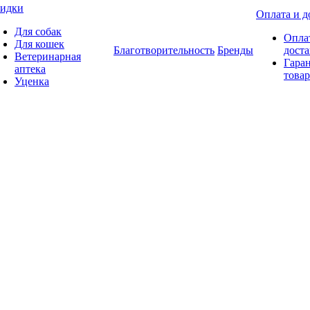
идки
Оплата и д
Для собак
Опла
Для кошек
Благотворительность
Бренды
доста
Ветеринарная
Гаран
аптека
товар
Уценка