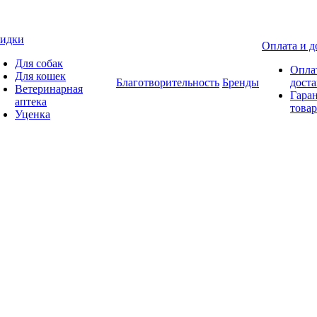
идки
Оплата и д
Для собак
Опла
Для кошек
Благотворительность
Бренды
доста
Ветеринарная
Гаран
аптека
товар
Уценка