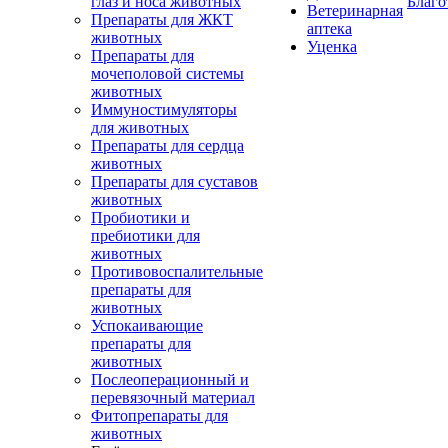
глаз и носа животных
Благо
Ветеринарная
Препараты для ЖКТ
аптека
животных
Уценка
Препараты для
мочеполовой системы
животных
Иммуностимуляторы
для животных
Препараты для сердца
животных
Препараты для суставов
животных
Пробиотики и
пребиотики для
животных
Противовоспалительные
препараты для
животных
Успокаивающие
препараты для
животных
Послеоперационный и
перевязочный материал
Фитопрепараты для
животных