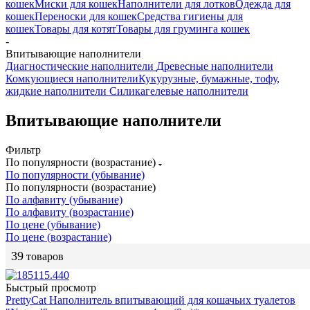
кошек
Миски для кошек
Наполнители для лотков
Одежда для
кошек
Переноски для кошек
Средства гигиены для
кошек
Товары для котят
Товары для груминга кошек
-
Впитывающие наполнители
Диагностические наполнители
Древесные наполнители
Комкующиеся наполнители
Кукурузные, бумажные, тофу,
жидкие наполнители
Силикагелевые наполнители
Впитывающие наполнители
Фильтр
По популярности (возрастание)
По популярности (убывание)
По популярности (возрастание)
По алфавиту (убывание)
По алфавиту (возрастание)
По цене (убывание)
По цене (возрастание)
39
товаров
Быстрый просмотр
PrettyCat Наполнитель впитывающий для кошачьих туалетов