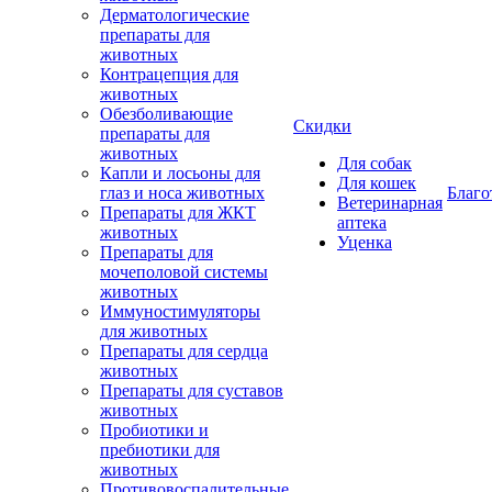
Дерматологические
препараты для
животных
Контрацепция для
животных
Обезболивающие
Скидки
препараты для
животных
Для собак
Капли и лосьоны для
Для кошек
глаз и носа животных
Благо
Ветеринарная
Препараты для ЖКТ
аптека
животных
Уценка
Препараты для
мочеполовой системы
животных
Иммуностимуляторы
для животных
Препараты для сердца
животных
Препараты для суставов
животных
Пробиотики и
пребиотики для
животных
Противовоспалительные