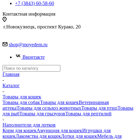
+7 (3843) 60-58-60
Контактная информация
г.Новокузнецк, проспект Курако, 20
shop@moyedem.ru
Вконтакте
Главная
-
Каталог
-
Товары для кошек
Товары для собак
Товары для кошек
Ветеринарная
аптека
Товары для сельхоз животных
Товары для птиц
Товары
для рыб
Товары для грызунов
Товары для рептилий
-
Наполнители для лотков
Корм для кошек
Амуниция для кошек
Игрушки для
кошек
Лакомства для кошек
Лотки для кошек
Мебель для