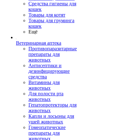
Средства гигиены для
кошек
Товары для котят
Товары для груминга
кошек
Ещё
Ветеринарная аптека
Противопаразитарные
препараты для
животных
Антисептики и
дезинфицирующие
средства
Витамины для
животных
Для полости рта
животных
Гепатопротекторы для
животных
Капли и лосьоны для
ушей животных
Гомеопатические
препараты для
животных