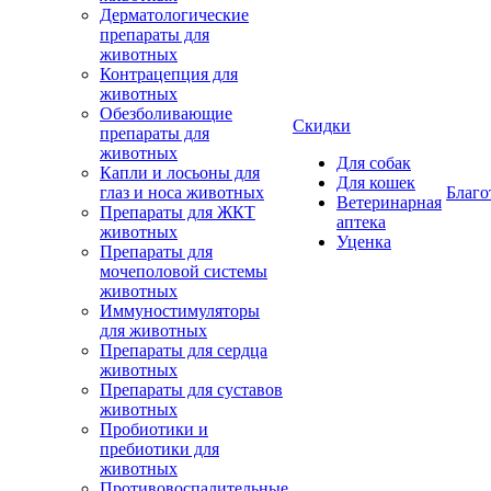
Дерматологические
препараты для
животных
Контрацепция для
животных
Обезболивающие
Скидки
препараты для
животных
Для собак
Капли и лосьоны для
Для кошек
глаз и носа животных
Благо
Ветеринарная
Препараты для ЖКТ
аптека
животных
Уценка
Препараты для
мочеполовой системы
животных
Иммуностимуляторы
для животных
Препараты для сердца
животных
Препараты для суставов
животных
Пробиотики и
пребиотики для
животных
Противовоспалительные