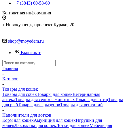
+7 (3843) 60-58-60
Контактная информация
г.Новокузнецк, проспект Курако, 20
shop@moyedem.ru
Вконтакте
Главная
-
Каталог
-
Товары для кошек
Товары для собак
Товары для кошек
Ветеринарная
аптека
Товары для сельхоз животных
Товары для птиц
Товары
для рыб
Товары для грызунов
Товары для рептилий
-
Наполнители для лотков
Корм для кошек
Амуниция для кошек
Игрушки для
кошек
Лакомства для кошек
Лотки для кошек
Мебель для