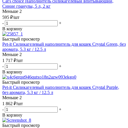
Cat's choice Наполнитель силикагелевый впитывающий,
Синие гранулы, 5 л, 2 кг
Меньше 2
595
₽
/шт
-
+
В корзину
Быстрый просмотр
Pet-it Силикагелевый наполнитель для кошек Crystal Green, без
аромата, 5.3 кг / 12.5 л
Меньше 2
1 717
₽
/шт
-
+
В корзину
Быстрый просмотр
Pet-it Силикагелевый наполнитель для кошек Crystal Purple,
без аромата, 5.3 кг / 12.5 л
Меньше 2
1 862
₽
/шт
-
+
В корзину
Быстрый просмотр