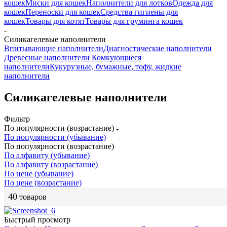
кошек
Миски для кошек
Наполнители для лотков
Одежда для
кошек
Переноски для кошек
Средства гигиены для
кошек
Товары для котят
Товары для груминга кошек
-
Силикагелевые наполнители
Впитывающие наполнители
Диагностические наполнители
Древесные наполнители
Комкующиеся
наполнители
Кукурузные, бумажные, тофу, жидкие
наполнители
Силикагелевые наполнители
Фильтр
По популярности (возрастание)
По популярности (убывание)
По популярности (возрастание)
По алфавиту (убывание)
По алфавиту (возрастание)
По цене (убывание)
По цене (возрастание)
40
товаров
Быстрый просмотр