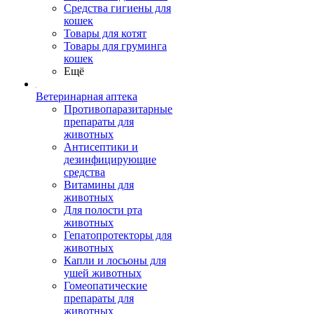
Средства гигиены для
кошек
Товары для котят
Товары для груминга
кошек
Ещё
Ветеринарная аптека
Противопаразитарные
препараты для
животных
Антисептики и
дезинфицирующие
средства
Витамины для
животных
Для полости рта
животных
Гепатопротекторы для
животных
Капли и лосьоны для
ушей животных
Гомеопатические
препараты для
животных