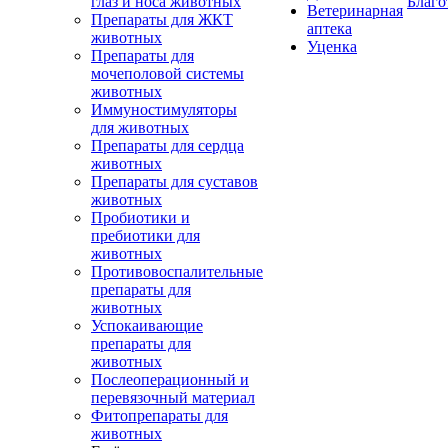
глаз и носа животных
Благо
Ветеринарная
Препараты для ЖКТ
аптека
животных
Уценка
Препараты для
мочеполовой системы
животных
Иммуностимуляторы
для животных
Препараты для сердца
животных
Препараты для суставов
животных
Пробиотики и
пребиотики для
животных
Противовоспалительные
препараты для
животных
Успокаивающие
препараты для
животных
Послеоперационный и
перевязочный материал
Фитопрепараты для
животных