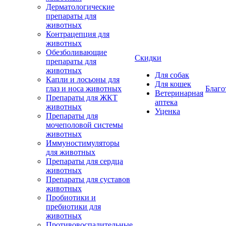
Дерматологические
препараты для
животных
Контрацепция для
животных
Обезболивающие
Скидки
препараты для
животных
Для собак
Капли и лосьоны для
Для кошек
глаз и носа животных
Благо
Ветеринарная
Препараты для ЖКТ
аптека
животных
Уценка
Препараты для
мочеполовой системы
животных
Иммуностимуляторы
для животных
Препараты для сердца
животных
Препараты для суставов
животных
Пробиотики и
пребиотики для
животных
Противовоспалительные