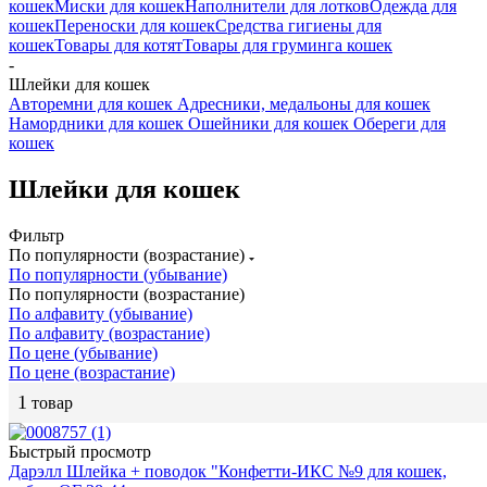
кошек
Миски для кошек
Наполнители для лотков
Одежда для
кошек
Переноски для кошек
Средства гигиены для
кошек
Товары для котят
Товары для груминга кошек
-
Шлейки для кошек
Авторемни для кошек
Адресники, медальоны для кошек
Намордники для кошек
Ошейники для кошек
Обереги для
кошек
Шлейки для кошек
Фильтр
По популярности (возрастание)
По популярности (убывание)
По популярности (возрастание)
По алфавиту (убывание)
По алфавиту (возрастание)
По цене (убывание)
По цене (возрастание)
1
товар
Быстрый просмотр
Дарэлл Шлейка + поводок "Конфетти-ИКС №9 для кошек,