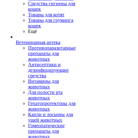
Средства гигиены для
кошек
Товары для котят
Товары для груминга
кошек
Ещё
Ветеринарная аптека
Противопаразитарные
препараты для
животных
Антисептики и
дезинфицирующие
средства
Витамины для
животных
Для полости рта
животных
Гепатопротекторы для
животных
Капли и лосьоны для
ушей животных
Гомеопатические
препараты для
животных