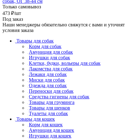
собак, ОГ 38-44 см
Только самовывоз
473
₽
/шт
Под заказ
Наши менеджеры обязательно свяжутся с вами и уточнят
условия заказа
Товары для собак
Корм для собак
Амуниция для собак
Игрушки для собак
Клетки, будки, вольеры для собак
Лакомства для собак
Лежаки для собак
Миски для собак
Одежда для собак
Переноски для собак
Средства гигиены для собак
Товары для груминга
Товары для щенков
Туалеты для собак
Товары для кошек
Корм для кошек
Амуниция для кошек
Игрушки для кошек