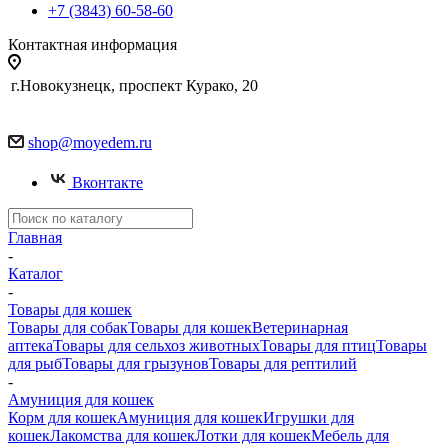
+7 (3843) 60-58-60
Контактная информация
г.Новокузнецк, проспект Курако, 20
shop@moyedem.ru
Вконтакте
Главная
-
Каталог
-
Товары для кошек
Товары для собак
Товары для кошек
Ветеринарная
аптека
Товары для сельхоз животных
Товары для птиц
Товары
для рыб
Товары для грызунов
Товары для рептилий
-
Амуниция для кошек
Корм для кошек
Амуниция для кошек
Игрушки для
кошек
Лакомства для кошек
Лотки для кошек
Мебель для