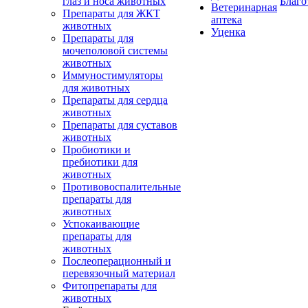
глаз и носа животных
Благо
Ветеринарная
Препараты для ЖКТ
аптека
животных
Уценка
Препараты для
мочеполовой системы
животных
Иммуностимуляторы
для животных
Препараты для сердца
животных
Препараты для суставов
животных
Пробиотики и
пребиотики для
животных
Противовоспалительные
препараты для
животных
Успокаивающие
препараты для
животных
Послеоперационный и
перевязочный материал
Фитопрепараты для
животных