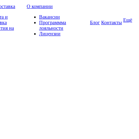
оставка
О компании
та и
Вакансии
Ещё
вка
Программма
Блог
Контакты
тия на
лояльности
Лицензии