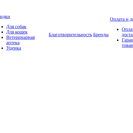
идки
Оплата и д
Для собак
Опла
Для кошек
Благотворительность
Бренды
доста
Ветеринарная
Гаран
аптека
товар
Уценка