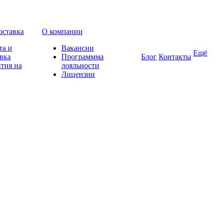
оставка
О компании
та и
Вакансии
Ещё
вка
Программма
Блог
Контакты
тия на
лояльности
Лицензии