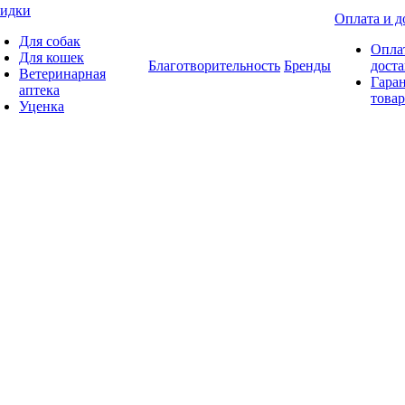
идки
Оплата и д
Для собак
Опла
Для кошек
Благотворительность
Бренды
доста
Ветеринарная
Гаран
аптека
товар
Уценка