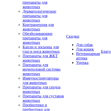
препараты для
животных
Дерматологические
препараты для
животных
Контрацепция для
животных
Обезболивающие
Скидки
препараты для
животных
Для собак
Капли и лосьоны для
Для кошек
глаз и носа животных
Благо
Ветеринарная
Препараты для ЖКТ
аптека
животных
Уценка
Препараты для
мочеполовой системы
животных
Иммуностимуляторы
для животных
Препараты для сердца
животных
Препараты для суставов
животных
Пробиотики и
пребиотики для