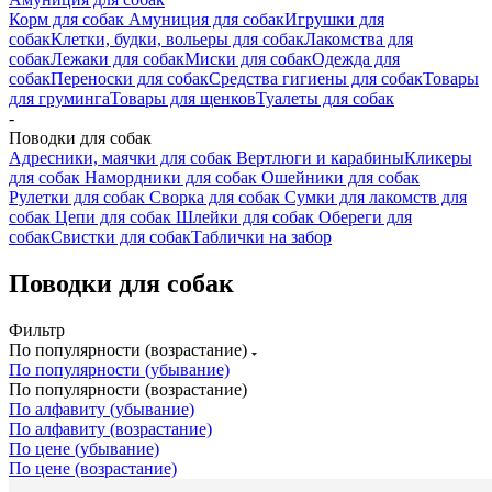
Корм для собак
Амуниция для собак
Игрушки для
собак
Клетки, будки, вольеры для собак
Лакомства для
собак
Лежаки для собак
Миски для собак
Одежда для
собак
Переноски для собак
Средства гигиены для собак
Товары
для груминга
Товары для щенков
Туалеты для собак
-
Поводки для собак
Адресники, маячки для собак
Вертлюги и карабины
Кликеры
для собак
Намордники для собак
Ошейники для собак
Рулетки для собак
Сворка для собак
Сумки для лакомств для
собак
Цепи для собак
Шлейки для собак
Обереги для
собак
Свистки для собак
Таблички на забор
Поводки для собак
Фильтр
По популярности (возрастание)
По популярности (убывание)
По популярности (возрастание)
По алфавиту (убывание)
По алфавиту (возрастание)
По цене (убывание)
По цене (возрастание)