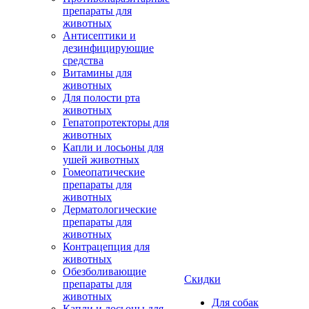
препараты для
животных
Антисептики и
дезинфицирующие
средства
Витамины для
животных
Для полости рта
животных
Гепатопротекторы для
животных
Капли и лосьоны для
ушей животных
Гомеопатические
препараты для
животных
Дерматологические
препараты для
животных
Контрацепция для
животных
Обезболивающие
Скидки
препараты для
животных
Для собак
Капли и лосьоны для