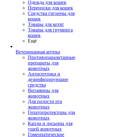
Одежда для кошек
Переноски для кошек
Средства гигиены для
кошек
Товары для котят
Товары для груминга
кошек
Ещё
Ветеринарная аптека
Противопаразитарные
препараты для
животных
Антисептики и
дезинфицирующие
средства
Витамины для
животных
Для полости рта
животных
Гепатопротекторы для
животных
Капли и лосьоны для
ушей животных
Гомеопатические