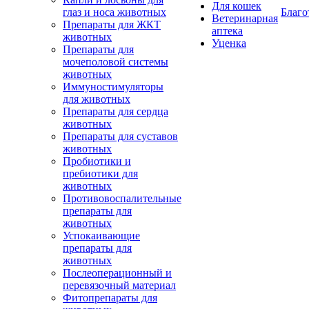
Для кошек
глаз и носа животных
Благо
Ветеринарная
Препараты для ЖКТ
аптека
животных
Уценка
Препараты для
мочеполовой системы
животных
Иммуностимуляторы
для животных
Препараты для сердца
животных
Препараты для суставов
животных
Пробиотики и
пребиотики для
животных
Противовоспалительные
препараты для
животных
Успокаивающие
препараты для
животных
Послеоперационный и
перевязочный материал
Фитопрепараты для