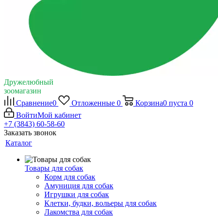
Дружелюбный
зоомагазин
Сравнение
0
Отложенные
0
Корзина
0
пуста
0
Войти
Мой кабинет
+7 (3843) 60-58-60
Заказать звонок
Каталог
Товары для собак
Корм для собак
Амуниция для собак
Игрушки для собак
Клетки, будки, вольеры для собак
Лакомства для собак