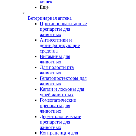
кошек
Ещё
Ветеринарная аптека
Противопаразитарные
препараты для
животных
Антисептики и
дезинфицирующие
средства
Витамины для
животных
Для полости рта
животных
Гепатопротекторы для
животных
Капли и лосьоны для
ушей животных
Гомеопатические
препараты для
животных
Дерматологические
препараты для
животных
Контрацепция для