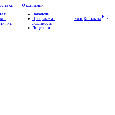
оставка
О компании
та и
Вакансии
Ещё
вка
Программма
Блог
Контакты
тия на
лояльности
Лицензии