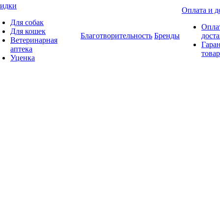
идки
Оплата и д
Для собак
Опла
Для кошек
Благотворительность
Бренды
доста
Ветеринарная
Гаран
аптека
товар
Уценка