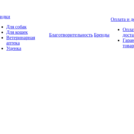
идки
Оплата и д
Для собак
Опла
Для кошек
Благотворительность
Бренды
доста
Ветеринарная
Гаран
аптека
товар
Уценка