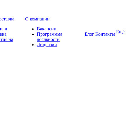
оставка
О компании
та и
Вакансии
Ещё
вка
Программма
Блог
Контакты
тия на
лояльности
Лицензии