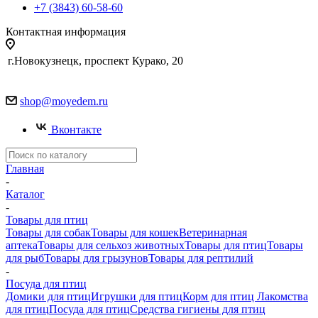
+7 (3843) 60-58-60
Контактная информация
г.Новокузнецк, проспект Курако, 20
shop@moyedem.ru
Вконтакте
Главная
-
Каталог
-
Товары для птиц
Товары для собак
Товары для кошек
Ветеринарная
аптека
Товары для сельхоз животных
Товары для птиц
Товары
для рыб
Товары для грызунов
Товары для рептилий
-
Посуда для птиц
Домики для птиц
Игрушки для птиц
Корм для птиц
Лакомства
для птиц
Посуда для птиц
Средства гигиены для птиц