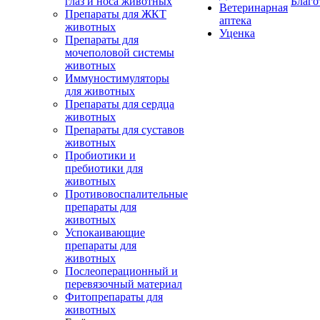
глаз и носа животных
Благо
Ветеринарная
Препараты для ЖКТ
аптека
животных
Уценка
Препараты для
мочеполовой системы
животных
Иммуностимуляторы
для животных
Препараты для сердца
животных
Препараты для суставов
животных
Пробиотики и
пребиотики для
животных
Противовоспалительные
препараты для
животных
Успокаивающие
препараты для
животных
Послеоперационный и
перевязочный материал
Фитопрепараты для
животных