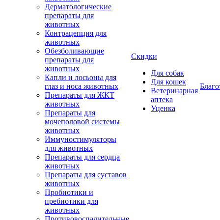
Дерматологические
препараты для
животных
Контрацепция для
животных
Обезболивающие
Скидки
препараты для
животных
Для собак
Капли и лосьоны для
Для кошек
глаз и носа животных
Благо
Ветеринарная
Препараты для ЖКТ
аптека
животных
Уценка
Препараты для
мочеполовой системы
животных
Иммуностимуляторы
для животных
Препараты для сердца
животных
Препараты для суставов
животных
Пробиотики и
пребиотики для
животных
Противовоспалительные