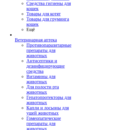
Средства гигиены для
кошек
Товары для котят
Товары для груминга
кошек
Ещё
Ветеринарная аптека
Противопаразитарные
препараты для
животных
Антисептики и
дезинфицирующие
средства
Витамины для
животных
Для полости рта
животных
Гепатопротекторы для
животных
Капли и лосьоны для
ушей животных
Гомеопатические
препараты для
животных