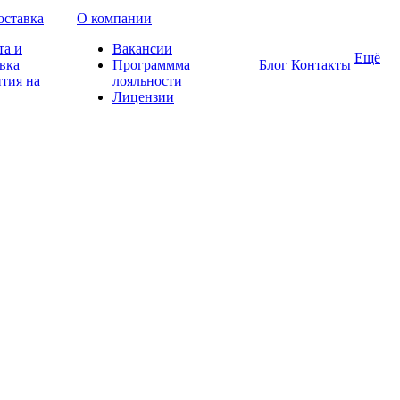
оставка
О компании
та и
Вакансии
Ещё
вка
Программма
Блог
Контакты
тия на
лояльности
Лицензии