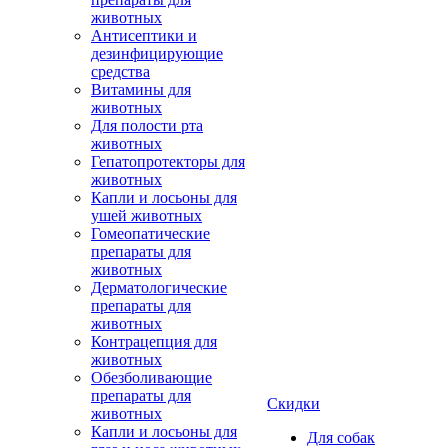
животных
Антисептики и
дезинфицирующие
средства
Витамины для
животных
Для полости рта
животных
Гепатопротекторы для
животных
Капли и лосьоны для
ушей животных
Гомеопатические
препараты для
животных
Дерматологические
препараты для
животных
Контрацепция для
животных
Обезболивающие
препараты для
Скидки
животных
Капли и лосьоны для
Для собак