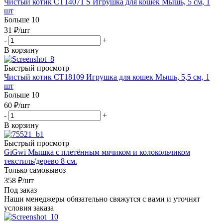
Чистый котик CT14071 S Игрушка для кошек Мышь, 5 см, 1
шт
Больше 10
31
₽
/шт
-
+
В корзину
Быстрый просмотр
Чистый котик CT18109 Игрушка для кошек Мышь, 5,5 см, 1
шт
Больше 10
60
₽
/шт
-
+
В корзину
Быстрый просмотр
GiGwi Мышка с плетённым мячиком и колокольчиком
текстиль/дерево 8 см.
Только самовывоз
358
₽
/шт
Под заказ
Наши менеджеры обязательно свяжутся с вами и уточнят
условия заказа