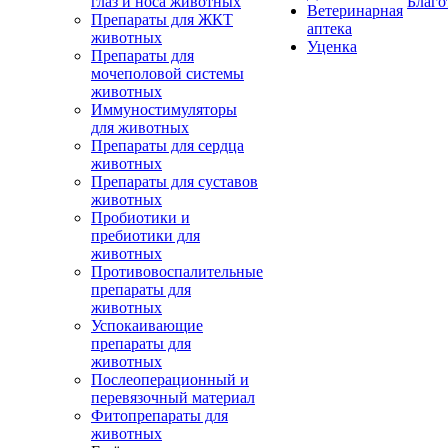
глаз и носа животных
Благо
Ветеринарная
Препараты для ЖКТ
аптека
животных
Уценка
Препараты для
мочеполовой системы
животных
Иммуностимуляторы
для животных
Препараты для сердца
животных
Препараты для суставов
животных
Пробиотики и
пребиотики для
животных
Противовоспалительные
препараты для
животных
Успокаивающие
препараты для
животных
Послеоперационный и
перевязочный материал
Фитопрепараты для
животных