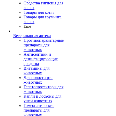
Средства гигиены для
кошек
Товары для котят
Товары для груминга
кошек
Ещё
Ветеринарная аптека
Противопаразитарные
препараты для
животных
Антисептики и
дезинфицирующие
средства
Витамины для
животных
Для полости рта
животных
Гепатопротекторы для
животных
Капли и лосьоны для
ушей животных
Гомеопатические
препараты для
животных