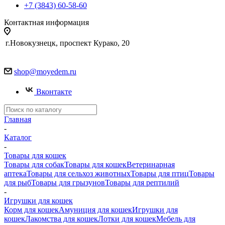
+7 (3843) 60-58-60
Контактная информация
г.Новокузнецк, проспект Курако, 20
shop@moyedem.ru
Вконтакте
Главная
-
Каталог
-
Товары для кошек
Товары для собак
Товары для кошек
Ветеринарная
аптека
Товары для сельхоз животных
Товары для птиц
Товары
для рыб
Товары для грызунов
Товары для рептилий
-
Игрушки для кошек
Корм для кошек
Амуниция для кошек
Игрушки для
кошек
Лакомства для кошек
Лотки для кошек
Мебель для