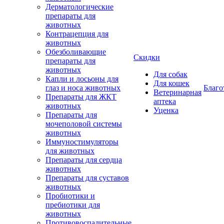
Дерматологические
препараты для
животных
Контрацепция для
животных
Обезболивающие
Скидки
препараты для
животных
Для собак
Капли и лосьоны для
Для кошек
глаз и носа животных
Благо
Ветеринарная
Препараты для ЖКТ
аптека
животных
Уценка
Препараты для
мочеполовой системы
животных
Иммуностимуляторы
для животных
Препараты для сердца
животных
Препараты для суставов
животных
Пробиотики и
пребиотики для
животных
Противовоспалительные