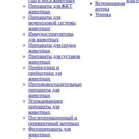
глаз и носа животных
Благо
Ветеринарная
Препараты для ЖКТ
аптека
животных
Уценка
Препараты для
мочеполовой системы
животных
Иммуностимуляторы
для животных
Препараты для сердца
животных
Препараты для суставов
животных
Пробиотики и
пребиотики для
животных
Противовоспалительные
препараты для
животных
Успокаивающие
препараты для
животных
Послеоперационный и
перевязочный материал
Фитопрепараты для
животных