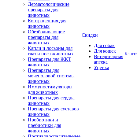
Дерматологические
препараты для
животных
Контрацепция для
животных
Обезболивающие
Скидки
препараты для
животных
Для собак
Капли и лосьоны для
Для кошек
глаз и носа животных
Благо
Ветеринарная
Препараты для ЖКТ
аптека
животных
Уценка
Препараты для
мочеполовой системы
животных
Иммуностимуляторы
для животных
Препараты для сердца
животных
Препараты для суставов
животных
Пробиотики и
пребиотики для
животных
Противовоспалительные