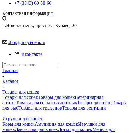
+7 (3843) 60-58-60
Контактная информация
г.Новокузнецк, проспект Курако, 20
shop@moyedem.ru
Вконтакте
Главная
-
Каталог
-
Товары для кошек
Товары для собак
Товары для кошек
Ветеринарная
аптека
Товары для сельхоз животных
Товары для птиц
Товары
для рыб
Товары для грызунов
Товары для рептилий
-
Игрушки для кошек
Корм для кошек
Амуниция для кошек
Игрушки для
кошек
Лакомства для кошек
Лотки для кошек
Мебель для