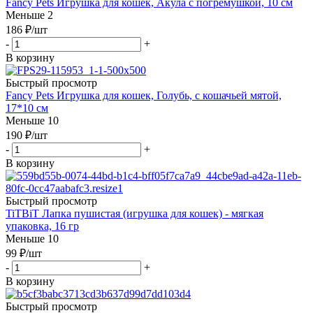
Fancy Pets Игрушка для кошек, Акула с погремушкой, 10 см
Меньше 2
186
₽
/шт
-
+
В корзину
Быстрый просмотр
Fancy Pets Игрушка для кошек, Голубь, с кошачьей мятой,
17*10 см
Меньше 10
190
₽
/шт
-
+
В корзину
Быстрый просмотр
TiTBiT Лапка пушистая (игрушка для кошек) - мягкая
упаковка, 16 гр
Меньше 10
99
₽
/шт
-
+
В корзину
Быстрый просмотр