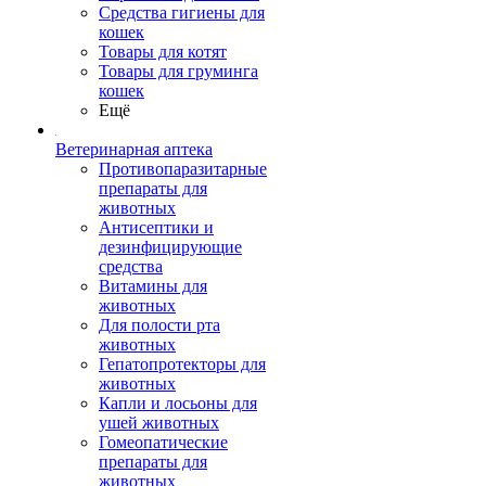
Средства гигиены для
кошек
Товары для котят
Товары для груминга
кошек
Ещё
Ветеринарная аптека
Противопаразитарные
препараты для
животных
Антисептики и
дезинфицирующие
средства
Витамины для
животных
Для полости рта
животных
Гепатопротекторы для
животных
Капли и лосьоны для
ушей животных
Гомеопатические
препараты для
животных