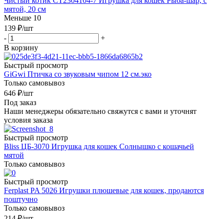
Чистый котик CT2304104-7 Игрушка для кошек Рыба-шар, с
мятой, 20 см
Меньше 10
139
₽
/шт
-
+
В корзину
Быстрый просмотр
GiGwi Птичка со звуковым чипом 12 см.эко
Только самовывоз
646
₽
/шт
Под заказ
Наши менеджеры обязательно свяжутся с вами и уточнят
условия заказа
Быстрый просмотр
Bliss ЦБ-3070 Игрушка для кошек Солнышко с кошачьей
мятой
Только самовывоз
Быстрый просмотр
Ferplast PA 5026 Игрушки плюшевые для кошек, продаются
поштучно
Только самовывоз
214
₽
/шт