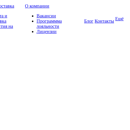
оставка
О компании
та и
Вакансии
Ещё
вка
Программма
Блог
Контакты
тия на
лояльности
Лицензии