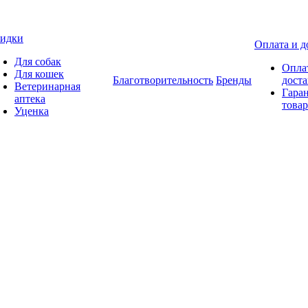
идки
Оплата и д
Для собак
Опла
Для кошек
Благотворительность
Бренды
доста
Ветеринарная
Гаран
аптека
товар
Уценка