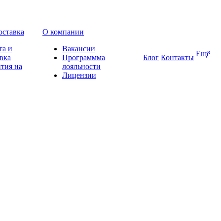
оставка
О компании
та и
Вакансии
Ещё
вка
Программма
Блог
Контакты
тия на
лояльности
Лицензии