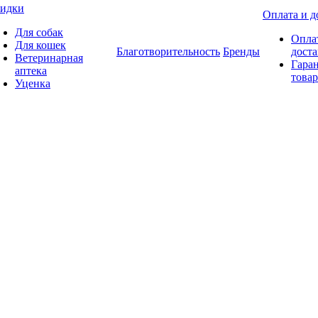
идки
Оплата и д
Для собак
Опла
Для кошек
Благотворительность
Бренды
доста
Ветеринарная
Гаран
аптека
товар
Уценка