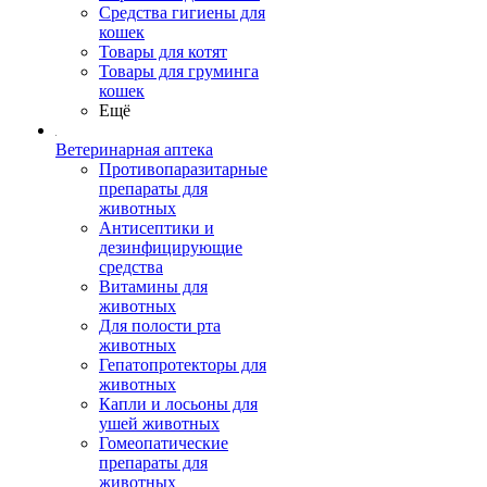
Средства гигиены для
кошек
Товары для котят
Товары для груминга
кошек
Ещё
Ветеринарная аптека
Противопаразитарные
препараты для
животных
Антисептики и
дезинфицирующие
средства
Витамины для
животных
Для полости рта
животных
Гепатопротекторы для
животных
Капли и лосьоны для
ушей животных
Гомеопатические
препараты для
животных