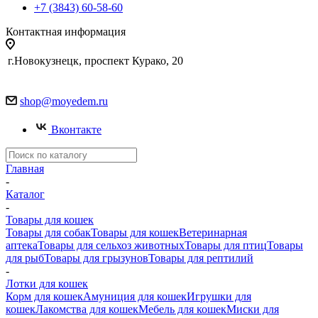
+7 (3843) 60-58-60
Контактная информация
г.Новокузнецк, проспект Курако, 20
shop@moyedem.ru
Вконтакте
Главная
-
Каталог
-
Товары для кошек
Товары для собак
Товары для кошек
Ветеринарная
аптека
Товары для сельхоз животных
Товары для птиц
Товары
для рыб
Товары для грызунов
Товары для рептилий
-
Лотки для кошек
Корм для кошек
Амуниция для кошек
Игрушки для
кошек
Лакомства для кошек
Мебель для кошек
Миски для