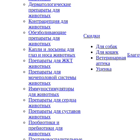
Дерматологические
препараты для
животных
Контрацепция для
животных
Обезболивающие
Скидки
препараты для
животных
Для собак
Капли и лосьоны для
Для кошек
глаз и носа животных
Благо
Ветеринарная
Препараты для ЖКТ
аптека
животных
Уценка
Препараты для
мочеполовой системы
животных
Иммуностимуляторы
для животных
Препараты для сердца
животных
Препараты для суставов
животных
Пробиотики и
пребиотики для
животных
Противовоспалительные