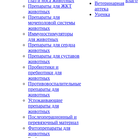
глаз и носа животных
Благо
Ветеринарная
Препараты для ЖКТ
аптека
животных
Уценка
Препараты для
мочеполовой системы
животных
Иммуностимуляторы
для животных
Препараты для сердца
животных
Препараты для суставов
животных
Пробиотики и
пребиотики для
животных
Противовоспалительные
препараты для
животных
Успокаивающие
препараты для
животных
Послеоперационный и
перевязочный материал
Фитопрепараты для
животных