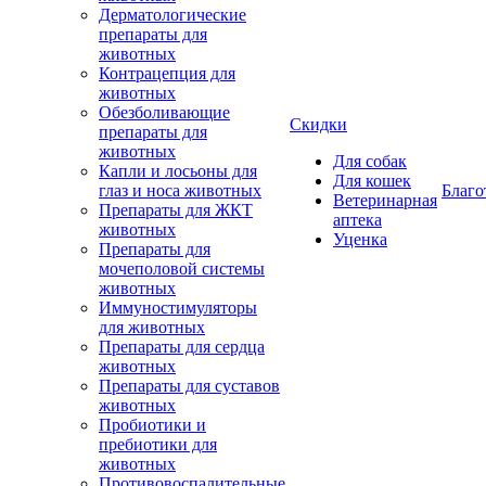
Дерматологические
препараты для
животных
Контрацепция для
животных
Обезболивающие
Скидки
препараты для
животных
Для собак
Капли и лосьоны для
Для кошек
глаз и носа животных
Благо
Ветеринарная
Препараты для ЖКТ
аптека
животных
Уценка
Препараты для
мочеполовой системы
животных
Иммуностимуляторы
для животных
Препараты для сердца
животных
Препараты для суставов
животных
Пробиотики и
пребиотики для
животных
Противовоспалительные