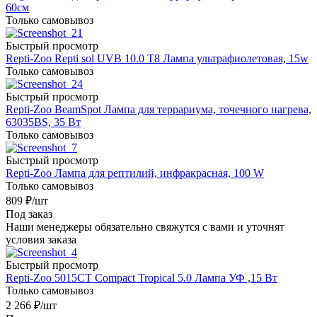
60см
Только самовывоз
Быстрый просмотр
Repti-Zoo Repti sol UVB 10.0 Т8 Лампа ультрафиолетовая, 15w
Только самовывоз
Быстрый просмотр
Repti-Zoo BeamSpot Лампа для террариума, точечного нагрева,
63035BS, 35 Вт
Только самовывоз
Быстрый просмотр
Repti-Zoo Лампа для рептилий, инфракрасная, 100 W
Только самовывоз
809
₽
/шт
Под заказ
Наши менеджеры обязательно свяжутся с вами и уточнят
условия заказа
Быстрый просмотр
Repti-Zoo 5015CT Compact Tropical 5.0 Лампа УФ ,15 Вт
Только самовывоз
2 266
₽
/шт