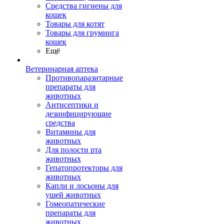
Средства гигиены для
кошек
Товары для котят
Товары для груминга
кошек
Ещё
Ветеринарная аптека
Противопаразитарные
препараты для
животных
Антисептики и
дезинфицирующие
средства
Витамины для
животных
Для полости рта
животных
Гепатопротекторы для
животных
Капли и лосьоны для
ушей животных
Гомеопатические
препараты для
животных