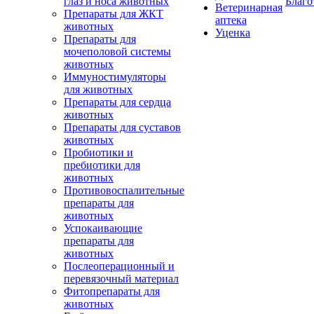
глаз и носа животных
Благо
Ветеринарная
Препараты для ЖКТ
аптека
животных
Уценка
Препараты для
мочеполовой системы
животных
Иммуностимуляторы
для животных
Препараты для сердца
животных
Препараты для суставов
животных
Пробиотики и
пребиотики для
животных
Противовоспалительные
препараты для
животных
Успокаивающие
препараты для
животных
Послеоперационный и
перевязочный материал
Фитопрепараты для
животных