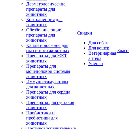
Дерматологические
препараты для
животных
Контрацепция для
животных
Обезболивающие
Скидки
препараты для
животных
Для собак
Капли и лосьоны для
Для кошек
глаз и носа животных
Благо
Ветеринарная
Препараты для ЖКТ
аптека
животных
Уценка
Препараты для
мочеполовой системы
животных
Иммуностимуляторы
для животных
Препараты для сердца
животных
Препараты для суставов
животных
Пробиотики и
пребиотики для
животных
Противовоспалительные