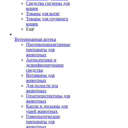
Средства гигиены для
кошек
Товары для котят
Товары для груминга
кошек
Ещё
Ветеринарная аптека
Противопаразитарные
препараты для
животных
Антисептики и
дезинфицирующие
средства
Витамины для
животных
Для полости рта
животных
Гепатопротекторы для
животных
Капли и лосьоны для
ушей животных
Гомеопатические
препараты для
животных