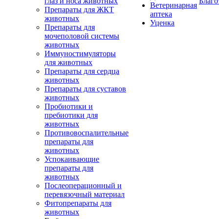
глаз и носа животных
Благо
Ветеринарная
Препараты для ЖКТ
аптека
животных
Уценка
Препараты для
мочеполовой системы
животных
Иммуностимуляторы
для животных
Препараты для сердца
животных
Препараты для суставов
животных
Пробиотики и
пребиотики для
животных
Противовоспалительные
препараты для
животных
Успокаивающие
препараты для
животных
Послеоперационный и
перевязочный материал
Фитопрепараты для
животных