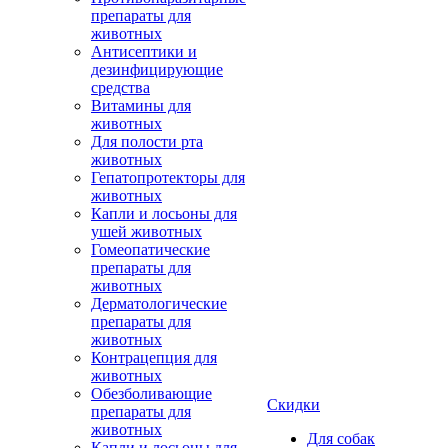
препараты для
животных
Антисептики и
дезинфицирующие
средства
Витамины для
животных
Для полости рта
животных
Гепатопротекторы для
животных
Капли и лосьоны для
ушей животных
Гомеопатические
препараты для
животных
Дерматологические
препараты для
животных
Контрацепция для
животных
Обезболивающие
Скидки
препараты для
животных
Для собак
Капли и лосьоны для