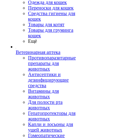
Одежда для кошек
Переноски для кошек
Средства гигиены для
кошек
Товары для котят
Товары для груминга
кошек
Ещё
Ветеринарная аптека
Противопаразитарные
препараты для
животных
Антисептики и
дезинфицирующие
средства
Витамины для
животных
Для полости рта
животных
Гепатопротекторы для
животных
Капли и лосьоны для
ушей животных
Гомеопатические