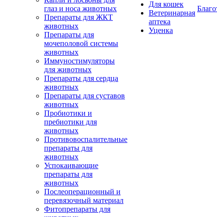
Для кошек
глаз и носа животных
Благо
Ветеринарная
Препараты для ЖКТ
аптека
животных
Уценка
Препараты для
мочеполовой системы
животных
Иммуностимуляторы
для животных
Препараты для сердца
животных
Препараты для суставов
животных
Пробиотики и
пребиотики для
животных
Противовоспалительные
препараты для
животных
Успокаивающие
препараты для
животных
Послеоперационный и
перевязочный материал
Фитопрепараты для