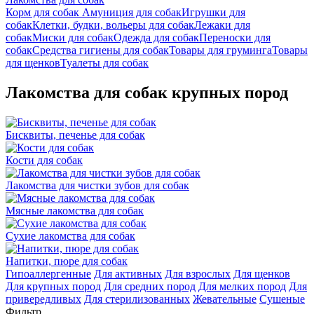
Корм для собак
Амуниция для собак
Игрушки для
собак
Клетки, будки, вольеры для собак
Лежаки для
собак
Миски для собак
Одежда для собак
Переноски для
собак
Средства гигиены для собак
Товары для груминга
Товары
для щенков
Туалеты для собак
Лакомства для собак крупных пород
Бисквиты, печенье для собак
Кости для собак
Лакомства для чистки зубов для собак
Мясные лакомства для собак
Сухие лакомства для собак
Напитки, пюре для собак
Гипоаллергенные
Для активных
Для взрослых
Для щенков
Для крупных пород
Для средних пород
Для мелких пород
Для
привередливых
Для стерилизованных
Жевательные
Сушеные
Фильтр