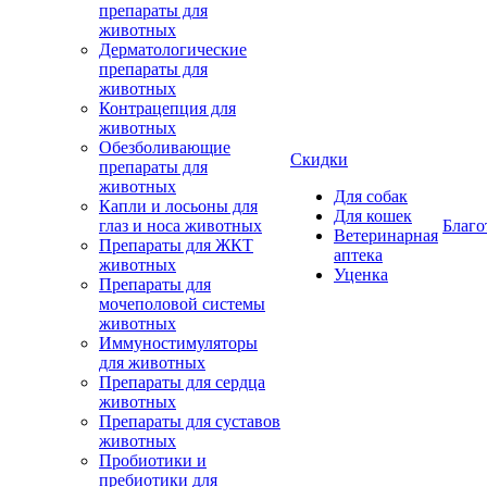
препараты для
животных
Дерматологические
препараты для
животных
Контрацепция для
животных
Обезболивающие
Скидки
препараты для
животных
Для собак
Капли и лосьоны для
Для кошек
глаз и носа животных
Благо
Ветеринарная
Препараты для ЖКТ
аптека
животных
Уценка
Препараты для
мочеполовой системы
животных
Иммуностимуляторы
для животных
Препараты для сердца
животных
Препараты для суставов
животных
Пробиотики и
пребиотики для