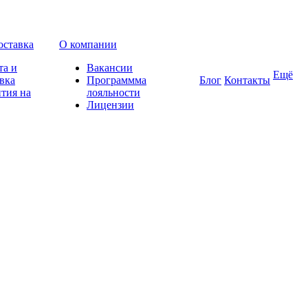
оставка
О компании
та и
Вакансии
Ещё
вка
Программма
Блог
Контакты
тия на
лояльности
Лицензии