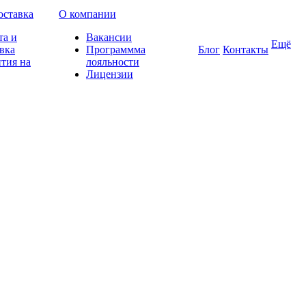
оставка
О компании
та и
Вакансии
Ещё
вка
Программма
Блог
Контакты
тия на
лояльности
Лицензии