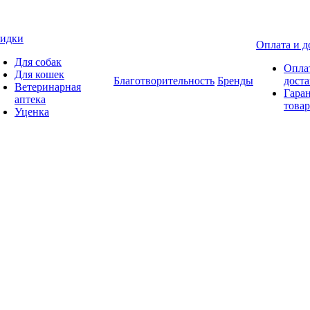
идки
Оплата и д
Для собак
Опла
Для кошек
Благотворительность
Бренды
доста
Ветеринарная
Гаран
аптека
товар
Уценка