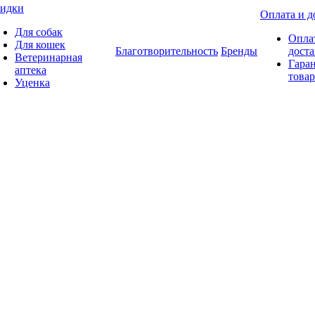
идки
Оплата и д
Для собак
Опла
Для кошек
Благотворительность
Бренды
доста
Ветеринарная
Гаран
аптека
товар
Уценка