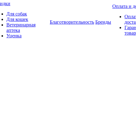
идки
Оплата и д
Для собак
Опла
Для кошек
Благотворительность
Бренды
доста
Ветеринарная
Гаран
аптека
товар
Уценка