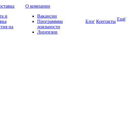
оставка
О компании
та и
Вакансии
Ещё
вка
Программма
Блог
Контакты
тия на
лояльности
Лицензии