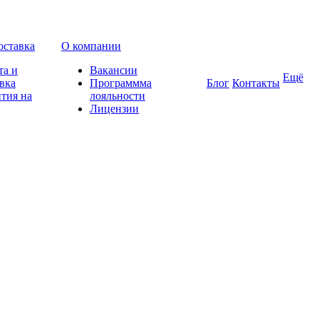
оставка
О компании
та и
Вакансии
Ещё
вка
Программма
Блог
Контакты
тия на
лояльности
Лицензии