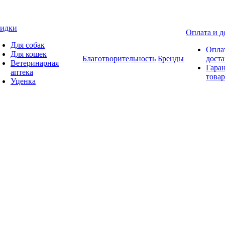
идки
Оплата и д
Для собак
Опла
Для кошек
Благотворительность
Бренды
доста
Ветеринарная
Гаран
аптека
товар
Уценка