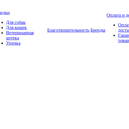
идки
Оплата и д
Для собак
Опла
Для кошек
Благотворительность
Бренды
доста
Ветеринарная
Гаран
аптека
товар
Уценка