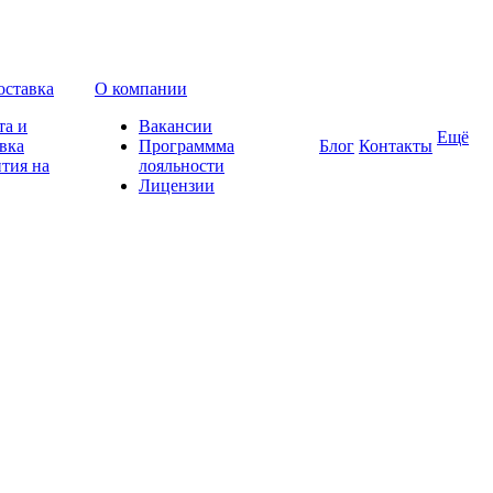
оставка
О компании
та и
Вакансии
Ещё
вка
Программма
Блог
Контакты
тия на
лояльности
Лицензии