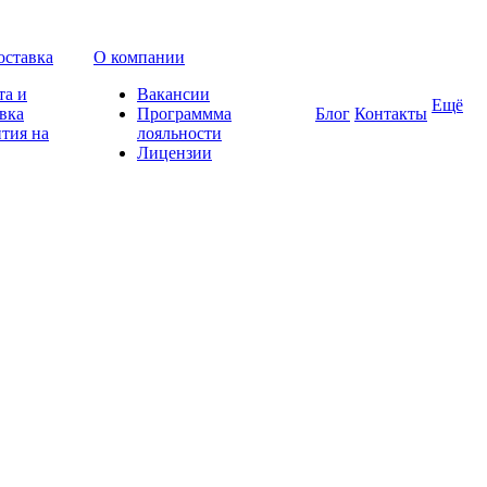
оставка
О компании
та и
Вакансии
Ещё
вка
Программма
Блог
Контакты
тия на
лояльности
Лицензии